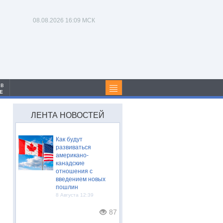
08.08.2026
16:09 МСК
 в
Е
ЛЕНТА НОВОСТЕЙ
Как будут
развиваться
американо-
канадские
отношения с
введением новых
пошлин
8 Августа 12:39
87