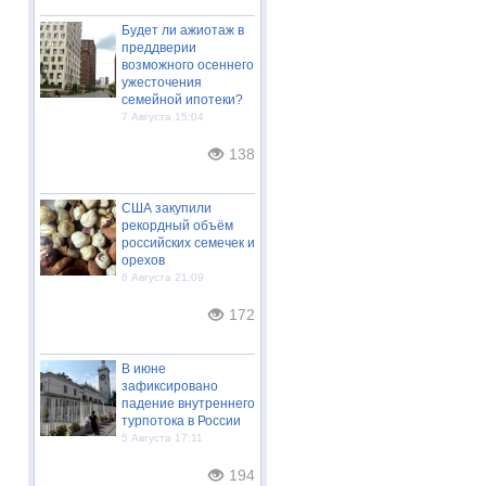
Будет ли ажиотаж в
преддверии
возможного осеннего
ужесточения
семейной ипотеки?
7 Августа 15:04
138
США закупили
рекордный объём
российских семечек и
орехов
6 Августа 21:09
172
В июне
зафиксировано
падение внутреннего
турпотока в России
5 Августа 17:11
194