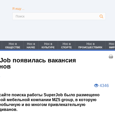
Я ищу ...
Нос в
Нос в
Нос в
Нос в
Нос в
Нос
ОБЩЕСТВЕ
НАУКЕ
КУЛЬТУРЕ
СПОРТЕ
ПРОИСШЕСТВИЯХ
МИР
rJob появилась вакансия
анов
3
4346
сайте поиска работы SuperJob было размещено
ой мебельной компании MZ5 group, в которую
необычную и во многом привлекательную
диванов.