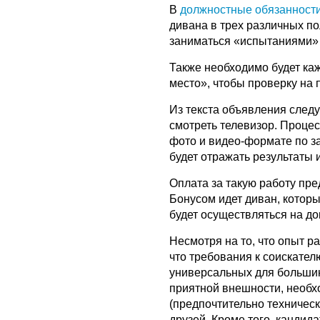
В
должностные обязанност
дивана в трех различных по
заниматься «испытаниями» н
Также необходимо будет ка
место», чтобы проверку на
Из текста объявления следуе
смотреть телевизор. Проце
фото и видео-формате по з
будет отражать результаты 
Оплата за такую работу пре
Бонусом идет диван, которы
будет осуществляться на до
Несмотря на то, что опыт р
что требования к соискат
универсальных для большин
приятной внешности, необх
(предпочтительно техническ
друзей. Кроме того, кандид