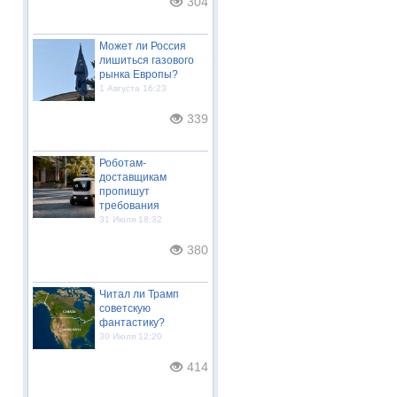
304
Может ли Россия
лишиться газового
рынка Европы?
1 Августа 16:23
339
Роботам-
доставщикам
пропишут
требования
31 Июля 18:32
380
Читал ли Трамп
советскую
фантастику?
30 Июля 12:20
414