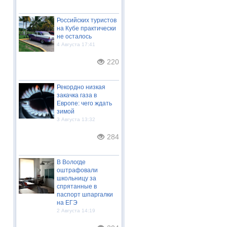
Российских туристов
на Кубе практически
не осталось
4 Августа 17:41
220
Рекордно низкая
закачка газа в
Европе: чего ждать
зимой
3 Августа 13:32
284
В Вологде
оштрафовали
школьницу за
спрятанные в
паспорт шпаргалки
на ЕГЭ
2 Августа 14:19