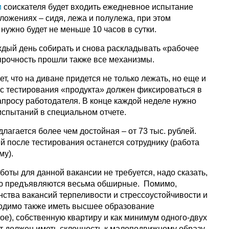
и
соискателя будет входить ежедневное испытание
ложениях – сидя, лежа и полулежа, при этом
ужно будет не меньше 10 часов в сутки.
ждый день собирать и снова раскладывать «рабочее
 прочность прошли также все механизмы.
т, что на диване придется не только лежать, но еще и
сс тестирования «продукта» должен фиксироваться в
апросу работодателя. В конце каждой неделе нужно
испытаний в специальном отчете.
длагается более чем достойная – от 73 тыс. рублей.
й после тестирования останется сотруднику (работа
му).
аботы для данной вакансии не требуется, надо сказать,
елю предъявляются весьма обширные. Помимо,
ства вакансий терпеливости и стрессоустойчивости и
одимо также иметь высшее образование
ое), собственную квартиру и как минимум одного-двух
ат должен иметь склонность к малоподвижному образу