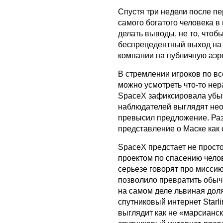
Спустя три недели после п
самого богатого человека 
делать выводы, не то, чтоб
беспрецедентный выход на 
компании на публичную аэро
В стремлении игроков по вс
можно усмотреть что-то нер
SpaceX зафиксировала убыт
наблюдателей выглядят нео
превысил предложение. Ра
представление о Маске как
SpaceX предстает не прост
проектом по спасению чело
серьезе говорят про мисси
позволило превратить обыч
на самом деле львиная доля
спутниковый интернет Star
выглядит как не «марсианск