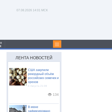
07.08.2026
14:01 МСК
 в
Е
ЛЕНТА НОВОСТЕЙ
США закупили
рекордный объём
российских семечек и
орехов
6 Августа 21:09
134
В июне
зафиксировано