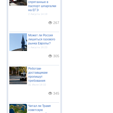
спрятанные в
паспорт шпаргалки
на ЕГЭ
2 Августа 14:19
267
Может ли Россия
лишиться газового
рынка Европы?
1 Августа 16:23
305
Роботам-
доставщикам
пропишут
требования
31 Июля 18:32
345
Читал ли Трамп
советскую