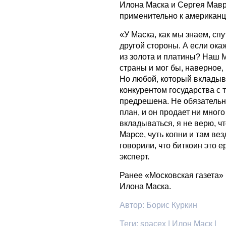
Илона Маска и Сергея Мавр
применительно к американц
«У Маска, как мы знаем, сп
другой стороны. А если ока
из золота и платины? Наш 
страны и мог бы, наверное,
Но любой, который вкладыва
конкурентом государства с 
предрешена. Не обязательно
план, и он продает ни мног
вкладываться, я не верю, чт
Марсе, чуть копни и там ве
говорили, что биткоин это е
эксперт.
Ранее «Московская газета»
Илона Маска.
Автор:
Борис Куркин
Теги:
spacex | Илон Маск |