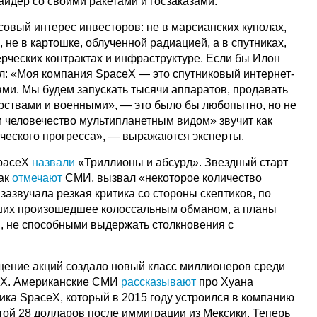
айдер со своими ракетами и госзаказами.
овый интерес инвесторов: не в марсианских куполах,
 не в картошке, облученной радиацией, а в спутниках,
рческих контрактах и инфраструктуре. Если бы Илон
ил: «Моя компания SpaceX — это спутниковый интернет-
ами. Мы будем запускать тысячи аппаратов, продавать
арствами и военными», — это было бы любопытно, но не
м человечество мультипланетным видом» звучит как
ического прогресса», — выражаются эксперты.
SpaceX
назвали
«Триллионы и абсурд». Звездный старт
как
отмечают
СМИ, вызвал «некоторое количество
 зазвучала резкая критика со стороны скептиков, по
их произошедшее колоссальным обманом, а планы
, не способными выдержать столкновения с
щение акций создало новый класс миллионеров среди
eX. Американские СМИ
рассказывают
про Хуана
ка SpaceX, который в 2015 году устроился в компанию
той 28 долларов после иммиграции из Мексики. Теперь