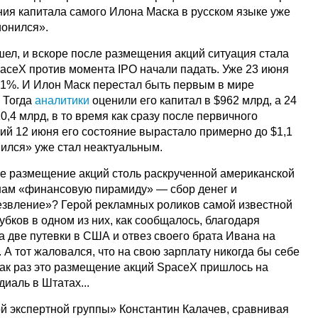
ния капитала самого Илона Маска в русском языке уже
ионился».
л, и вскоре после размещения акций ситуация стала
paceX против момента IPO начали падать. Уже 23 июня
31%. И Илон Маск перестал быть первым в мире
 Тогда
аналитики
оценили его капитал в $962 млрд, а 24
0,4 млрд, в то время как сразу после первичного
ий 12 июня его состояние вырастало примерно до $1,1
нился» уже стал неактуальным.
е размещение акций столь раскрученной американской
нам «финансовую пирамиду» — сбор денег и
звление»? Герой рекламных роликов самой известной
ков в одном из них, как сообщалось, благодаря
 две путевки в США и отвез своего брата Ивана на
 А тот жаловался, что на свою зарплату никогда бы себе
 как раз это размещение акций SpaceX пришлось на
иаль в Штатах...
й экспертной группы» Константин Калачев, сравнивая