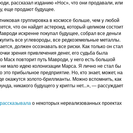
оди, рассказал изданию «Нос», что они продавали, или
у, еще продают будущее.
утниковая группировка в космосе больше, чем у любой
жется, что он найдет астероид, который целиком состоит
Мавроди искренне покупал будущее, собрал все деньги
 купить все углевороды, все редкоземельные металлы.
ется, должен осознавать все риски. Как только он стал
точки зрения привлечения денег, его судьба была
 Маск повторит путь Мавроди, у него есть большой
о ни мало идею колонизации Марса. Я лично не стал бы
о это прибыльное предприятие. Но, кто знает, может, на
зде окажутся золото-бриллианты. Можно вспомнить, как
рунда, никакого будущего у крипты нет...», — рассуждает
рассказывала
о некоторых нереализованных проектах