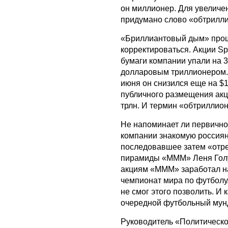
он миллионер. Для увеличе
придумано слово «обтрилл
«Бриллиантовый дым» проше
корректироваться. Акции S
бумаги компании упали на 
долларовым триллионером.
июня он снизился еще на $1
публичного размещения акц
трлн. И термин «обтриллио
Не напоминает ли первично
компании знакомую россия
последовавшее затем «отре
пирамиды «МММ» Леня Голуб
акциям «МММ» заработал на
чемпионат мира по футболу.
не смог этого позволить. И
очередной футбольный мунд
Руководитель «Политическо