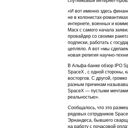
спутниковый интернет-пров
«И вот именно здесь финанс
не в колонистах-романтиках,
интернете, военных и комме
Маск с самого начала заяв
провайдер со своими ракет
подписки, работать с госуд
цепляло. А вот «мы сделае
новая религия научно-техн
В Альфа-банке обзор IPO 
SpaceX , с одной стороны, 
восторгов. С другой, громко
разным причинам называвш
SpaceX — пустыми мечтами
реальностью».
Сообщалось, что это разме
рядовых сотрудников Spac
Эрнандеса, бывшего сварщи
на работу с почасовой опла