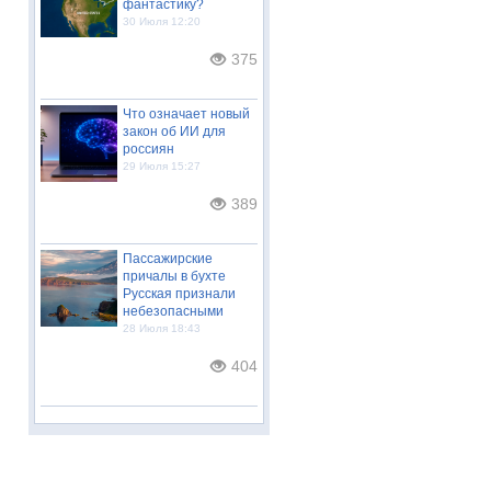
фантастику?
30 Июля 12:20
375
Что означает новый
закон об ИИ для
россиян
29 Июля 15:27
389
Пассажирские
причалы в бухте
Русская признали
небезопасными
28 Июля 18:43
404