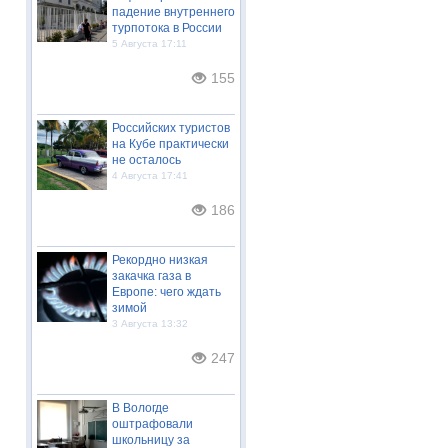
падение внутреннего
турпотока в России
5 Августа 17:11
155
Российских туристов
на Кубе практически
не осталось
4 Августа 17:41
186
Рекордно низкая
закачка газа в
Европе: чего ждать
зимой
3 Августа 13:32
247
В Вологде
оштрафовали
школьницу за