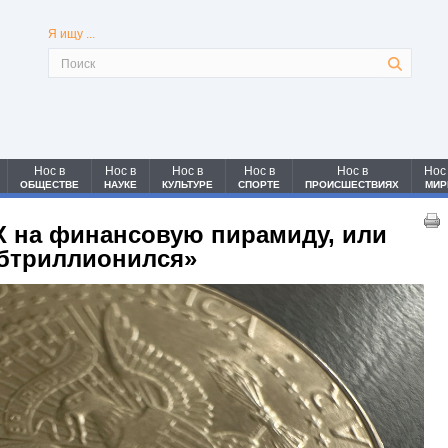
Я ищу ...
Нос в
Нос в
Нос в
Нос в
Нос в
Нос
ОБЩЕСТВЕ
НАУКЕ
КУЛЬТУРЕ
СПОРТЕ
ПРОИСШЕСТВИЯХ
МИР
X на финансовую пирамиду, или
обтриллионился»