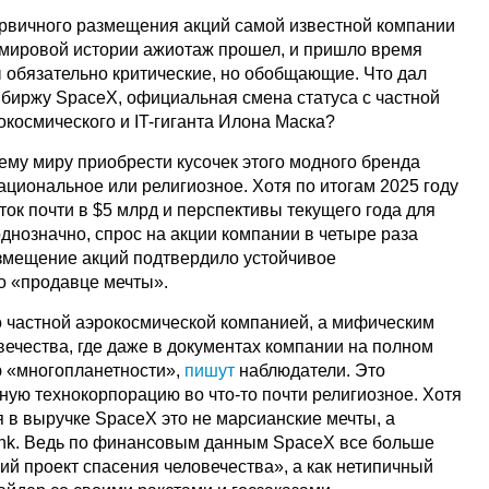
ервичного размещения акций самой известной компании
в мировой истории ажиотаж прошел, и пришло время
ы обязательно критические, но обобщающие. Что дал
биржу SpaceX, официальная смена статуса с частной
космического и IT-гиганта Илона Маска?
ему миру приобрести кусочек этого модного бренда
ациональное или религиозное. Хотя по итогам 2025 году
ок почти в $5 млрд и перспективы текущего года для
днозначно, спрос на акции компании в четыре раза
змещение акций подтвердило устойчивое
 о «продавце мечты».
о частной аэрокосмической компанией, а мифическим
вечества, где даже в документах компании на полном
ю «многопланетности»,
пишут
наблюдатели. Это
ную технокорпорацию во что-то почти религиозное. Хотя
 в выручке SpaceX это не марсианские мечты, а
link. Ведь по финансовым данным SpaceX все больше
ий проект спасения человечества», а как нетипичный