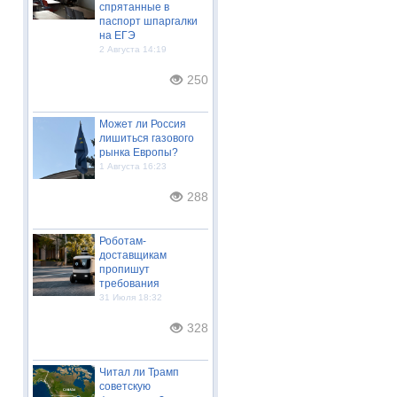
спрятанные в
паспорт шпаргалки
на ЕГЭ
2 Августа 14:19
250
Может ли Россия
лишиться газового
рынка Европы?
1 Августа 16:23
288
Роботам-
доставщикам
пропишут
требования
31 Июля 18:32
328
Читал ли Трамп
советскую