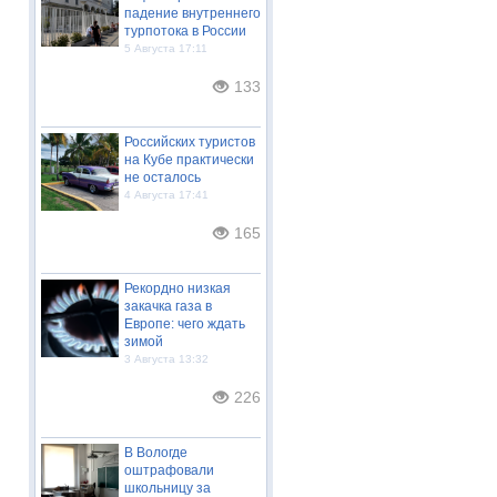
падение внутреннего
турпотока в России
5 Августа 17:11
133
Российских туристов
на Кубе практически
не осталось
4 Августа 17:41
165
Рекордно низкая
закачка газа в
Европе: чего ждать
зимой
3 Августа 13:32
226
В Вологде
оштрафовали
школьницу за