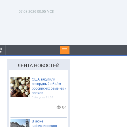
07.08.2026
00:05 МСК
 в
Е
ЛЕНТА НОВОСТЕЙ
США закупили
рекордный объём
российских семечек и
орехов
6 Августа 21:09
84
В июне
зафиксировано