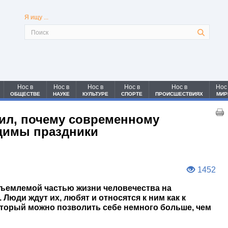
Я ищу ...
Нос в
Нос в
Нос в
Нос в
Нос в
Нос
ОБЩЕСТВЕ
НАУКЕ
КУЛЬТУРЕ
СПОРТЕ
ПРОИСШЕСТВИЯХ
МИР
ил, почему современному
димы праздники
1452
ъемлемой частью жизни человечества на
 Люди ждут их, любят и относятся к ним как к
оторый можно позволить себе немного больше, чем