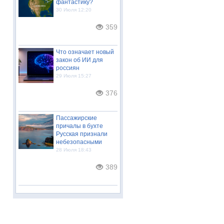
фантастику?
30 Июля 12:20
359
Что означает новый
закон об ИИ для
россиян
29 Июля 15:27
376
Пассажирские
причалы в бухте
Русская признали
небезопасными
28 Июля 18:43
389