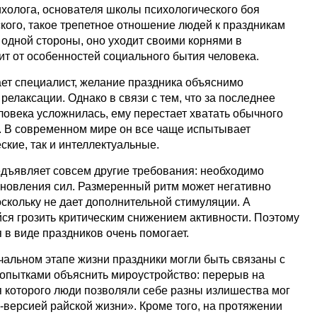
холога, основателя школы психологического боя
ого, такое трепетное отношение людей к праздникам
 одной стороны, оно уходит своими корнями в
ит от особенностей социального бытия человека.
ает специалист, желание праздника объяснимо
релаксации. Однако в связи с тем, что за последнее
ловека усложнилась, ему перестает хватать обычного
а. В современном мире он все чаще испытывает
ские, так и интеллектуальные.
дъявляет совсем другие требования: необходимо
новления сил. Размеренный ритм может негативно
оскольку не дает дополнительной стимуляции. А
я грозить критическим снижением активности. Поэтому
в виде праздников очень помогает.
чальном этапе жизни праздники могли быть связаны с
попытками объяснить мироустройство: перерыв на
я которого люди позволяли себе разны излишества мог
-версией райской жизни». Кроме того, на протяжении