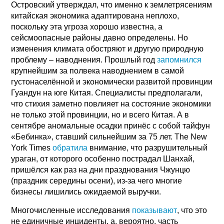
Островский утверждал, что именно к землетрясениям
китайская экономика адаптирована неплохо,
поскольку эта угроза хорошо известна, а
сейсмоопасные районы давно определены. Но
изменения климата обостряют и другую природную
проблему – наводнения. Прошлый год
запомнился
крупнейшим за полвека наводнением в самой
густонаселённой и экономически развитой провинции
Гуандун на юге Китая. Специалисты предполагали,
что стихия заметно повлияет на состояние экономики
не только этой провинции, но и всего Китая. А в
сентябре аномальные осадки принёс с собой тайфун
«Бебинка», ставший сильнейшим за 75 лет. The New
York Times
обратила
внимание, что разрушительный
ураган, от которого особенно пострадал Шанхай,
пришёлся как раз на дни празднования Чжунцю
(праздник середины осени), из-за чего многие
бизнесы лишились ожидаемой выручки.
Многочисленные исследования
показывают
, что это
не единичные инциденты, а, вероятно, часть