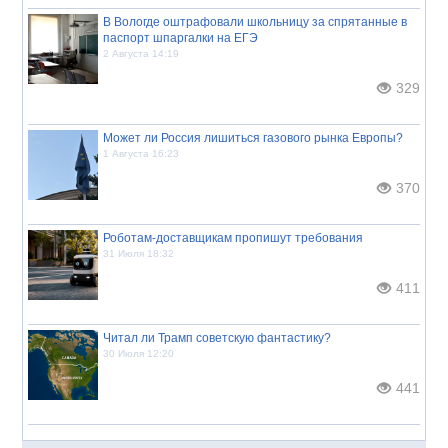
В Вологде оштрафовали школьницу за спрятанные в
паспорт шпаргалки на ЕГЭ
2 Августа 14:19
329
Может ли Россия лишиться газового рынка Европы?
1 Августа 16:23
370
Роботам-доставщикам пропишут требования
31 Июля 18:32
411
Читал ли Трамп советскую фантастику?
30 Июля 12:20
441