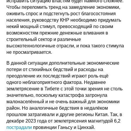
исправить ситуацию властям будет намного сложнее.
Чтобы переломить тренд на замедление экономики,
оживить спрос и подстегнуть рост благосостояния
населения, руководству КНР необходимо придумать
некий мощный стимул, превосходящий по своим
возможностям прежние денежные вливания в
строительный сектор и различные
высокотехнологичные отрасли, и пока такого стимула
не просматривается.
В данной ситуации дополнительные экономические
потери от стихийных бедствий и расходы на
преодоление их последствий играют роль ещё
одного неблагоприятного фактора. Недавнее
землетрясение в Тибете с этой точки зрения не столь
значительно, поскольку катастрофа затронула
малонаселённый и не очень важный для экономики
район. Но аналогичные бедствия в недалёком
прошлом затрагивали и другие регионы Китая. Так, в
декабре 2023 года от землетрясения магнитудой 6,2
пострадали
провинции Ганьсу и Цинхай.