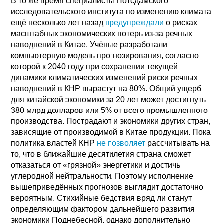
В то же время специалисты Потсдамского
исследовательского института по изменению климата
ещё несколько лет назад
предупреждали
о рисках
масштабных экономических потерь из-за речных
наводнений в Китае. Учёные разработали
компьютерную модель прогнозирования, согласно
которой к 2040 году при сохранении текущей
динамики климатических изменений риски речных
наводнений в КНР вырастут на 80%. Общий ущерб
для китайской экономики за 20 лет может достигнуть
380 млрд долларов или 5% от всего промышленного
производства. Пострадают и экономики других стран,
зависящие от производимой в Китае продукции. Пока
политика властей КНР
не позволяет
рассчитывать на
то, что в ближайшие десятилетия страна сможет
отказаться от «грязной» энергетики и достичь
углеродной нейтральности. Поэтому исполнение
вышеприведённых прогнозов выглядит достаточно
вероятным. Стихийные бедствия вряд ли станут
определяющим фактором дальнейшего развития
экономики Поднебесной, однако дополнительно