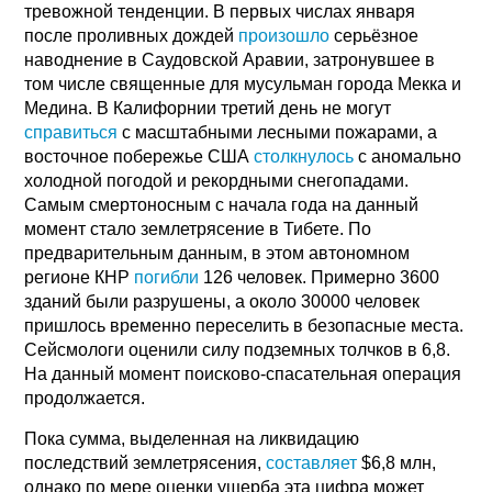
тревожной тенденции. В первых числах января
после проливных дождей
произошло
серьёзное
наводнение в Саудовской Аравии, затронувшее в
том числе священные для мусульман города Мекка и
Медина. В Калифорнии третий день не могут
справиться
с масштабными лесными пожарами, а
восточное побережье США
столкнулось
с аномально
холодной погодой и рекордными снегопадами.
Самым смертоносным с начала года на данный
момент стало землетрясение в Тибете. По
предварительным данным, в этом автономном
регионе КНР
погибли
126 человек. Примерно 3600
зданий были разрушены, а около 30000 человек
пришлось временно переселить в безопасные места.
Сейсмологи оценили силу подземных толчков в 6,8.
На данный момент поисково-спасательная операция
продолжается.
Пока сумма, выделенная на ликвидацию
последствий землетрясения,
составляет
$6,8 млн,
однако по мере оценки ущерба эта цифра может