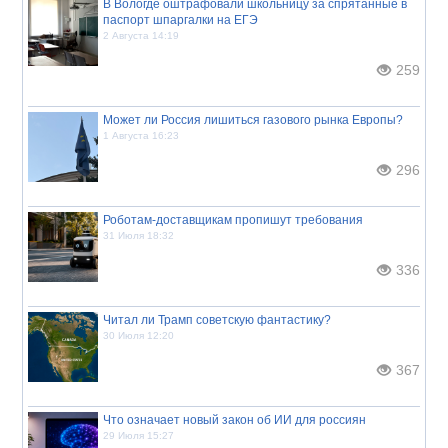
В Вологде оштрафовали школьницу за спрятанные в
паспорт шпаргалки на ЕГЭ
2 Августа 14:19
259
Может ли Россия лишиться газового рынка Европы?
1 Августа 16:23
296
Роботам-доставщикам пропишут требования
31 Июля 18:32
336
Читал ли Трамп советскую фантастику?
30 Июля 12:20
367
Что означает новый закон об ИИ для россиян
29 Июля 15:27