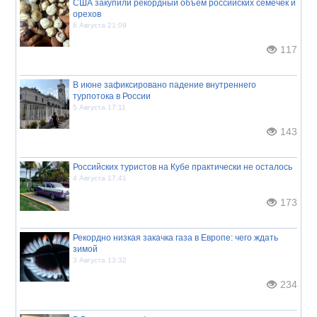
США закупили рекордный объём российских семечек и
орехов
6 Августа 21:09
117
В июне зафиксировано падение внутреннего
турпотока в России
5 Августа 17:11
143
Российских туристов на Кубе практически не осталось
4 Августа 17:41
173
Рекордно низкая закачка газа в Европе: чего ждать
зимой
3 Августа 13:32
234