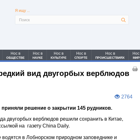
Я ищу ...
Нос в
Нос в
Нос в
Нос в
Нос в
Нос
ОБЩЕСТВЕ
НАУКЕ
КУЛЬТУРЕ
СПОРТЕ
ПРОИСШЕСТВИЯХ
МИР
 редкий вид двугорбых верблюдов
2764
 приняли решение о закрытии 145 рудников.
а двугорбых верблюдов решили сохранить в Китае,
ылкой на газету China Daily.
 водятся в Лобнорском природном заповеднике и