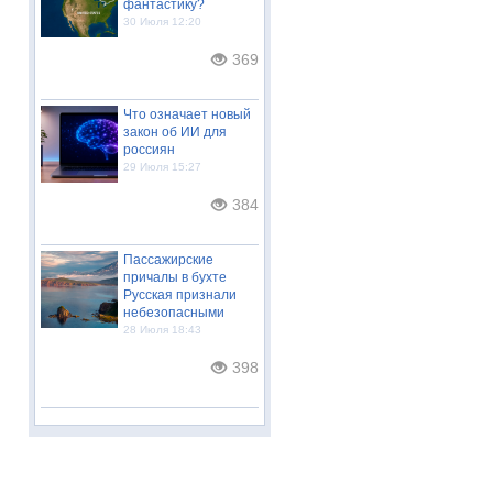
фантастику?
30 Июля 12:20
369
Что означает новый
закон об ИИ для
россиян
29 Июля 15:27
384
Пассажирские
причалы в бухте
Русская признали
небезопасными
28 Июля 18:43
398