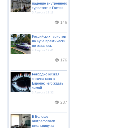
падение внутреннего
турпотока в России
5 Августа 17:11
146
Российских туристов
на Кубе практически
не осталось
4 Августа 17:41
176
Рекордно низкая
закачка газа в
Европе: чего ждать
зимой
3 Августа 13:32
237
В Вологде
оштрафовали
школьницу за