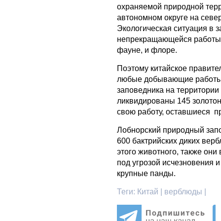
охраняемой природной терр
автономном округе на север
Экологическая ситуация в з
непрекращающейся работы 
фауне, и флоре.
Поэтому китайское правите
любые добывающие работы т
заповедника на территории
ликвидированы 145 золотон
свою работу, оставшиеся п
Лобнорский природный запо
600 бактрийских диких вер
этого животного, также они
под угрозой исчезновения 
крупные панды.
Теги:
Китай | верблюды |