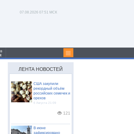
07.08.2026
07:51 МСК
 в
Е
ЛЕНТА НОВОСТЕЙ
США закупили
рекордный объём
российских семечек и
орехов
6 Августа 21:09
121
В июне
зафиксировано