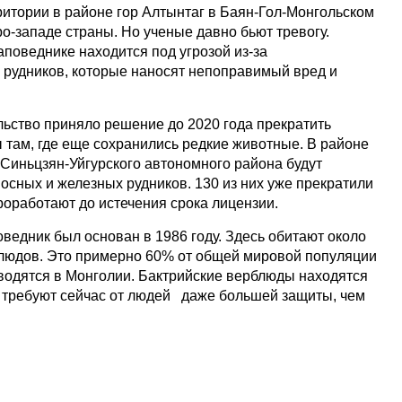
итории в районе гор Алтынтаг в Баян-Гол-Монгольском
о-западе страны. Но ученые давно бьют тревогу.
аповеднике находится под угрозой из-за
рудников, которые наносят непоправимый вред и
льство приняло решение до 2020 года прекратить
ам, где еще сохранились редкие животные. В районе
 Синьцзян-Уйгурского автономного района будут
осных и железных рудников. 130 из них уже прекратили
роработают до истечения срока лицензии.
ведник был основан в 1986 году. Здесь обитают около
блюдов. Это примерно 60% от общей мировой популяции
 водятся в Монголии. Бактрийские верблюды находятся
и требуют сейчас от людей даже большей защиты, чем