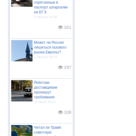
спрятанные в
паспорт шпаргалки
на ЕГЭ
2 Августа 14:19
261
Может ли Россия
лишиться газового
рынка Европы?
1 Августа 16:23
297
Роботам-
доставщикам
пропишут
требования
31 Июля 18:32
338
Читал ли Трамп
советскую