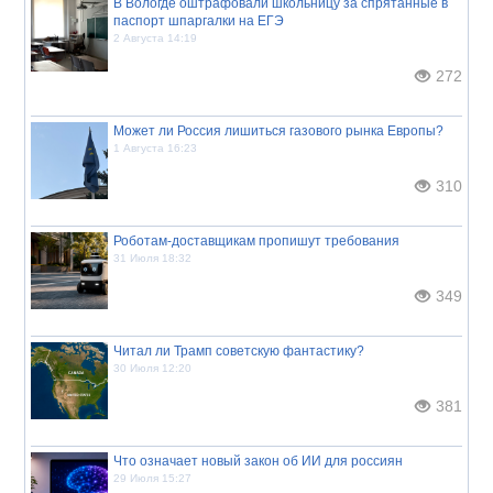
В Вологде оштрафовали школьницу за спрятанные в
паспорт шпаргалки на ЕГЭ
2 Августа 14:19
272
Может ли Россия лишиться газового рынка Европы?
1 Августа 16:23
310
Роботам-доставщикам пропишут требования
31 Июля 18:32
349
Читал ли Трамп советскую фантастику?
30 Июля 12:20
381
Что означает новый закон об ИИ для россиян
29 Июля 15:27