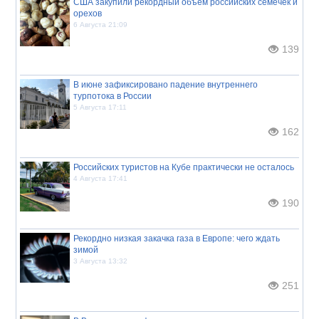
США закупили рекордный объём российских семечек и
орехов
6 Августа 21:09
139
В июне зафиксировано падение внутреннего
турпотока в России
5 Августа 17:11
162
Российских туристов на Кубе практически не осталось
4 Августа 17:41
190
Рекордно низкая закачка газа в Европе: чего ждать
зимой
3 Августа 13:32
251