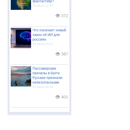
фантастику?
30 Июля 12:20
372
Что означает новый
закон об ИИ для
россиян
29 Июля 15:27
387
Пассажирские
причалы в бухте
Русская признали
небезопасными
28 Июля 18:43
401