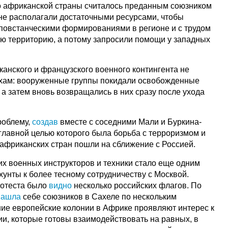
 африканской страны считалось преданным союзником
е располагали достаточными ресурсами, чтобы
 повстанческими формированиями в регионе и с трудом
ю территорию, а потому запросили помощи у западных
анского и французского военного контингента не
ехам: вооруженные группы покидали освобожденные
 а затем вновь возвращались в них сразу после ухода
роблему,
создав
вместе с соседними Мали и Буркина-
главной целью которого была борьба с терроризмом и
 африканских стран пошли на сближение с Россией.
их военных инструкторов и техники стало еще одним
хунты к более тесному сотрудничеству с Москвой.
ротеста было
видно
несколько российских флагов. По
нашла
себе союзников в Сахеле по нескольким
ие европейские колонии в Африке проявляют интерес к
сии, которые готовы взаимодействовать на равных, в