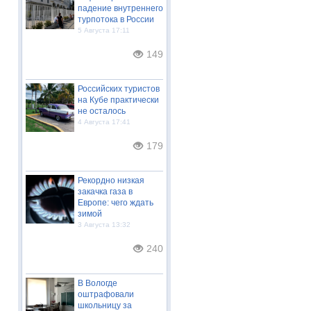
падение внутреннего
турпотока в России
5 Августа 17:11
149
Российских туристов
на Кубе практически
не осталось
4 Августа 17:41
179
Рекордно низкая
закачка газа в
Европе: чего ждать
зимой
3 Августа 13:32
240
В Вологде
оштрафовали
школьницу за