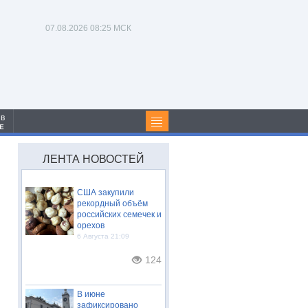
07.08.2026
08:25 МСК
 в
Е
ЛЕНТА НОВОСТЕЙ
США закупили
рекордный объём
российских семечек и
орехов
6 Августа 21:09
124
В июне
зафиксировано