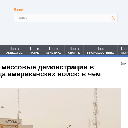
Я ищу ...
Нос в
Нос в
Нос в
Нос в
Нос в
Нос
ОБЩЕСТВЕ
НАУКЕ
КУЛЬТУРЕ
СПОРТЕ
ПРОИСШЕСТВИЯХ
МИР
 массовые демонстрации в
а американских войск: в чем