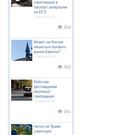
спрятанные в
паспорт шпаргалки
на ЕГЭ
2 Августа 14:19
264
Может ли Россия
лишиться газового
рынка Европы?
1 Августа 16:23
300
Роботам-
доставщикам
пропишут
требования
31 Июля 18:32
341
Читал ли Трамп
советскую