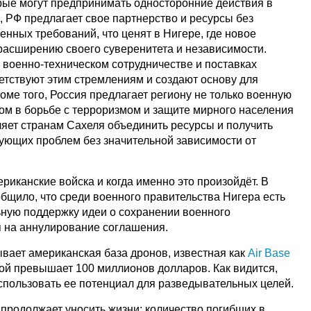
орые могут предпринимать односторонние действия в
, РФ предлагает свое партнерство и ресурсы без
нных требований, что ценят в Нигере, где новое
 расширению своего суверенитета и независимости.
военно-техническом сотрудничестве и поставках
етствуют этим стремлениям и создают основу для
ме того, Россия предлагает региону не только военную
том в борьбе с терроризмом и защите мирного населения
ляет странам Сахеля объединить ресурсы и получить
ющих проблем без значительной зависимости от
ериканские войска и когда именно это произойдёт. В
общило, что среди военного правительства Нигера есть
ьную поддержку идеи о сохранении военного
 на аннулирование соглашения.
вает американская база дронов, известная как
Air Base
рой превышает 100 миллионов долларов. Как видится,
спользовать ее потенциал для разведывательных целей.
 продолжает уносить жизни: количество погибших в