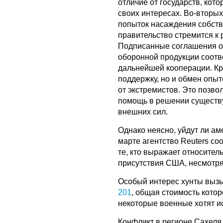
отличие от государств, кот
своих интересах. Во-вторых
попыток насаждения собстве
правительство стремится к
Подписанные соглашения о 
оборонной продукции соотв
дальнейшей кооперации. Кро
поддержку, но и обмен опы
от экстремистов. Это позво
помощь в решении существу
внешних сил.
Однако неясно, уйдут ли ам
марте агентство Reuters со
те, кто выражает относител
присутствия США, несмотря
Особый интерес хунты вызы
201
, общая стоимость кото
некоторые военные хотят и
Конфликт в регионе Сахеля