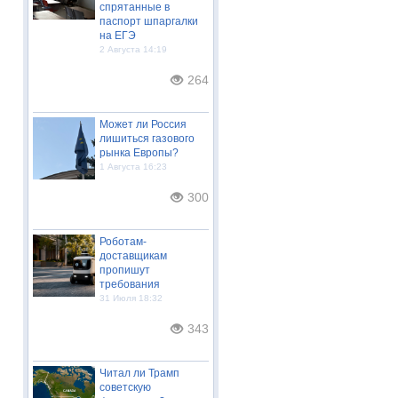
спрятанные в
паспорт шпаргалки
на ЕГЭ
2 Августа 14:19
264
Может ли Россия
лишиться газового
рынка Европы?
1 Августа 16:23
300
Роботам-
доставщикам
пропишут
требования
31 Июля 18:32
343
Читал ли Трамп
советскую