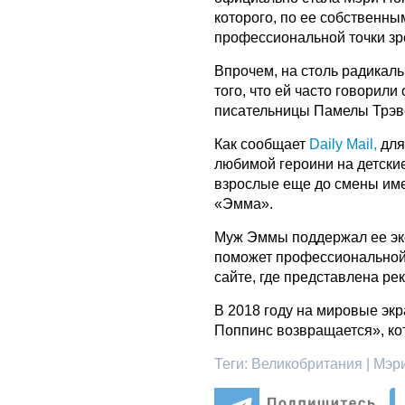
которого, по ее собственны
профессиональной точки зр
Впрочем, на столь радикаль
того, что ей часто говорили
писательницы Памелы Трэве
Как сообщает
Daily Mail,
для
любимой героини на детские
взрослые еще до смены име
«Эмма».
Муж Эммы поддержал ее экс
поможет профессиональной 
сайте, где представлена ре
В 2018 году на мировые эк
Поппинс возвращается», ко
Теги:
Великобритания | Мэр