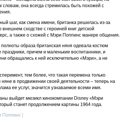
м словам, она всегда стремилась быть похожей с
ения.
ный шаг, как смена имени, британка решилась из-за
 о внешнем сходстве с героиней книг детской
рс, а также о схожей с Мэри Поппинс манере общения.
 полноты образа британская няня одевала костюм
 праздники, причем и маленькие воспитанники, и
ни обращались к ней исключительно «Мэри», а не
перимент, тем более, что такая перемена только
няне в продвижении своей деятельности – теперь на
клама ее услуг, значится узнаваемое всеми имя.
раны выйдет мюзикл кинокомпании Disney «Мэри
торый станет продолжением картины 1964 года.
и Поппинс |