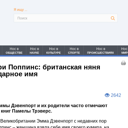
Я ищу ...
Нос в
Нос в
Нос в
Нос в
Нос в
Нос
ОБЩЕСТВЕ
НАУКЕ
КУЛЬТУРЕ
СПОРТЕ
ПРОИСШЕСТВИЯХ
МИР
и Поппинс: британская няня
ндарное имя
2642
ммы Дэвенпорт и их родители часто отмечают
 книг Памелы Трэверс.
 Великобритании Эмма Дэвенпорт с недавних пор
пинс – женщина взяла себе имя своего кумира, на