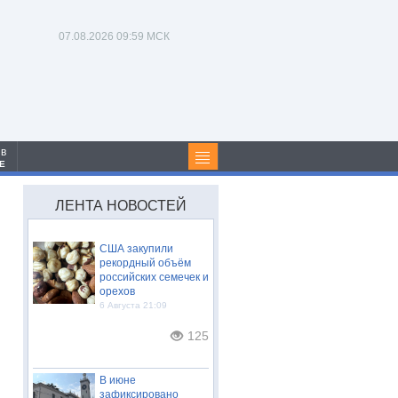
07.08.2026
09:59 МСК
 в
Е
ЛЕНТА НОВОСТЕЙ
США закупили
рекордный объём
российских семечек и
орехов
6 Августа 21:09
125
В июне
зафиксировано