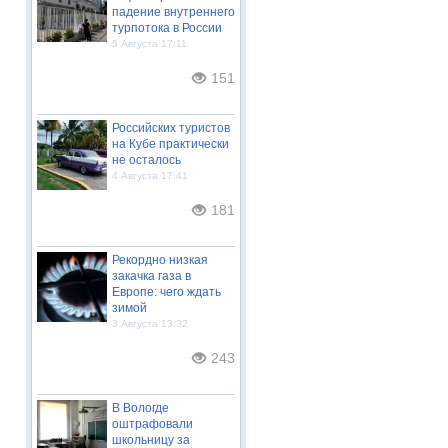
падение внутреннего
турпотока в России
5 Августа 17:11
151
Российских туристов
на Кубе практически
не осталось
4 Августа 17:41
181
Рекордно низкая
закачка газа в
Европе: чего ждать
зимой
3 Августа 13:32
243
В Вологде
оштрафовали
школьницу за