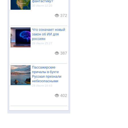
фантастику?
30 Июля 12:20
372
Что означает новый
закон об ИИ для
россиян
29 Июля 15:27
387
Пассажирские
причалы в бухте
Русская признали
небезопасными
28 Июля 18:43
402