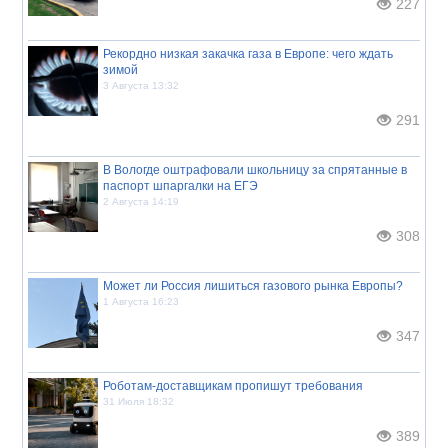
227
Рекордно низкая закачка газа в Европе: чего ждать
зимой
3 Августа 13:32
291
В Вологде оштрафовали школьницу за спрятанные в
паспорт шпаргалки на ЕГЭ
2 Августа 14:19
308
Может ли Россия лишиться газового рынка Европы?
1 Августа 16:23
347
Роботам-доставщикам пропишут требования
31 Июля 18:32
389