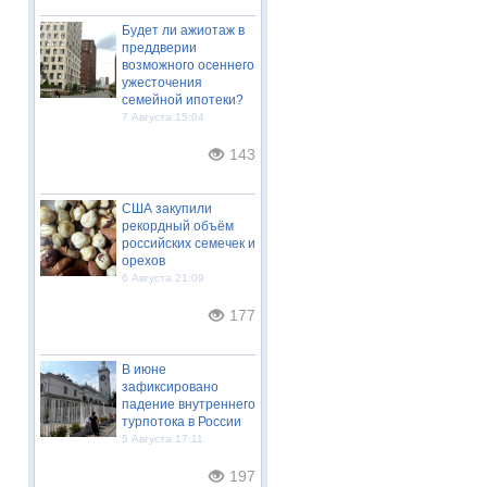
Будет ли ажиотаж в
преддверии
возможного осеннего
ужесточения
семейной ипотеки?
7 Августа 15:04
143
США закупили
рекордный объём
российских семечек и
орехов
6 Августа 21:09
177
В июне
зафиксировано
падение внутреннего
турпотока в России
5 Августа 17:11
197