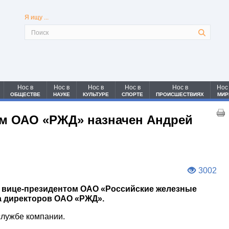
Я ищу ...
Нос в
Нос в
Нос в
Нос в
Нос в
Нос
ОБЩЕСТВЕ
НАУКЕ
КУЛЬТУРЕ
СПОРТЕ
ПРОИСШЕСТВИЯХ
МИР
м ОАО «РЖД» назначен Андрей
8
3002
н вице-президентом ОАО «Российские железные
а директоров ОАО «РЖД».
службе компании.