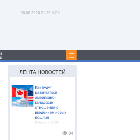
08.08.2026
21:25 МСК
 в
Е
ЛЕНТА НОВОСТЕЙ
Как будут
развиваться
американо-
канадские
отношения с
введением новых
пошлин
8 Августа 12:39
94