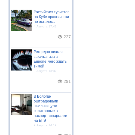
Российских туристов
на Кубе практически
не осталось
4 Августа 17:41
227
Рекордно низкая
закачка газа в
Европе: чего ждать
зимой
3 Августа 13:32
291
В Вологде
оштрафовали
школьницу за
спрятанные в
паспорт шпаргалки
на ЕГЭ
2 Августа 14:19