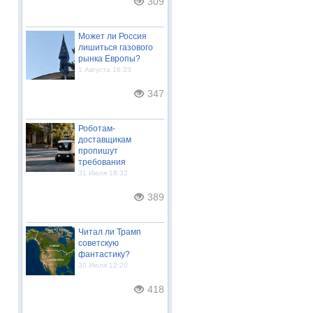
309
Может ли Россия
лишиться газового
рынка Европы?
1 Августа 16:23
347
Роботам-
доставщикам
пропишут
требования
31 Июля 18:32
389
Читал ли Трамп
советскую
фантастику?
30 Июля 12:20
418