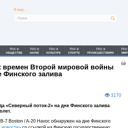
Я ищу ...
Нос в
Нос в
Нос в
Нос в
Нос в
Нос
ОБЩЕСТВЕ
НАУКЕ
КУЛЬТУРЕ
СПОРТЕ
ПРОИСШЕСТВИЯХ
МИР
 времен Второй мировой войны
е Финского залива
3170
да «Северный поток-2» на дне Финского залива
олет.
-7 Boston / A-20 Havoc обнаружен на дне Финского
 новости»
со ссылкой на Финскую государственную