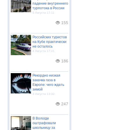
падение внутреннего
турпотока в России
5 Августа 17:11
155
Российских туристов
на Кубе практически
не осталось
4 Августа 17:41
186
Рекордно низкая
закачка газа в
Европе: чего ждать
зимой
3 Августа 13:32
247
В Вологде
оштрафовали
школьницу за