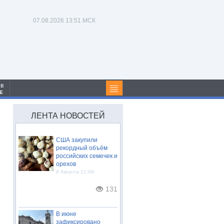
07.08.2026
13:51 МСК
 в
Е
ЛЕНТА НОВОСТЕЙ
США закупили
рекордный объём
российских семечек и
орехов
6 Августа 21:09
131
В июне
зафиксировано