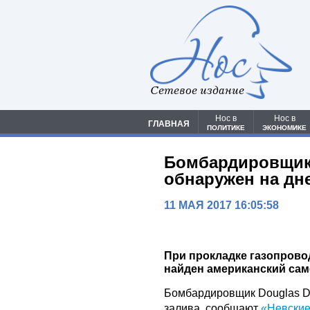
Сетевое издание
Нос в
Нос в
ГЛАВНАЯ
ПОЛИТИКЕ
ЭКОНОМИКЕ
Бомбардировщик
обнаружен на дн
11 МАЯ 2017 16:05:58
При прокладке газопрово
найден американский сам
Бомбардировщик Douglas DB
залива, сообщают
«Невские