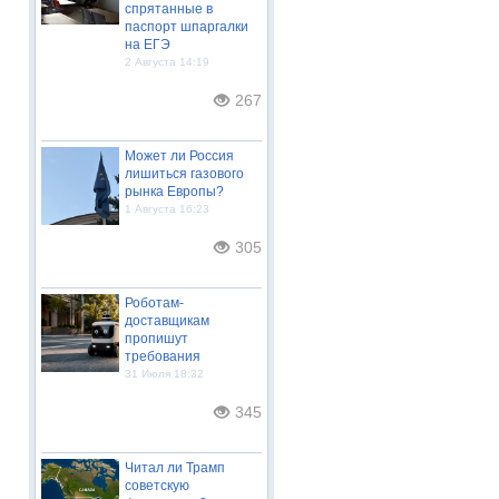
спрятанные в
паспорт шпаргалки
на ЕГЭ
2 Августа 14:19
267
Может ли Россия
лишиться газового
рынка Европы?
1 Августа 16:23
305
Роботам-
доставщикам
пропишут
требования
31 Июля 18:32
345
Читал ли Трамп
советскую