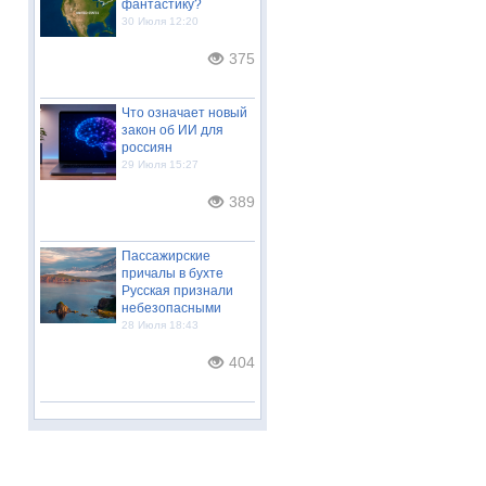
фантастику?
30 Июля 12:20
375
Что означает новый
закон об ИИ для
россиян
29 Июля 15:27
389
Пассажирские
причалы в бухте
Русская признали
небезопасными
28 Июля 18:43
404