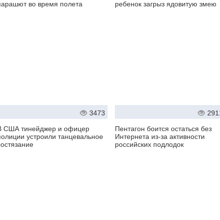
парашют во время полета
ребенок загрыз ядовитую змею
3473
291
В США тинейджер и офицер
Пентагон боится остаться без
полиции устроили танцевальное
Интернета из-за активности
состязание
российских подлодок