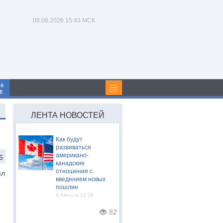
08.08.2026
15:43 МСК
 в
Е
ЛЕНТА НОВОСТЕЙ
Как будут
развиваться
американо-
6
канадские
отношения с
ял
введением новых
пошлин
8 Августа 12:39
82