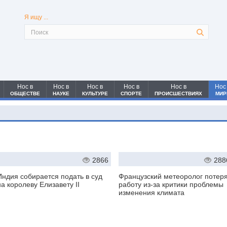
Я ищу ...
Нос в
Нос в
Нос в
Нос в
Нос в
Нос
ОБЩЕСТВЕ
НАУКЕ
КУЛЬТУРЕ
СПОРТЕ
ПРОИСШЕСТВИЯХ
МИР
2866
288
Индия собирается подать в суд
Французский метеоролог потер
на королеву Елизавету II
работу из-за критики проблемы
изменения климата