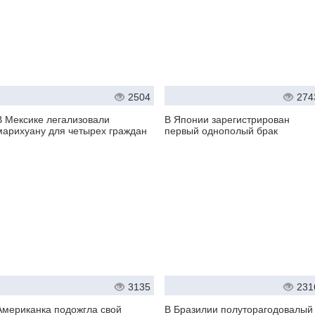
2504
274
В Мексике легализовали
В Японии зарегистрирован
марихуану для четырех граждан
первый однополый брак
3135
231
Американка подожгла свой
В Бразилии полуторагодовалый