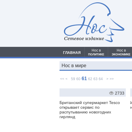
Сетевое издание
Нос в
Нос в
ГЛАВНАЯ
ПОЛИТИКЕ
ЭКОНОМИКЕ
Нос в мире
61
<<
<
59
60
62
63
64
>
>>
2733
Британский супермаркет Tesco
открывает сервис по
распутыванию новогодних
гирлянд