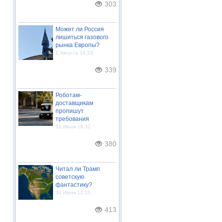
303
Может ли Россия
лишиться газового
рынка Европы?
1 Августа 16:23
339
Роботам-
доставщикам
пропишут
требования
31 Июля 18:32
380
Читал ли Трамп
советскую
фантастику?
30 Июля 12:20
413