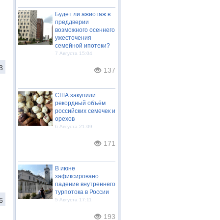
Будет ли ажиотаж в
преддверии
возможного осеннего
ужесточения
семейной ипотеки?
7 Августа 15:04
3
137
США закупили
рекордный объём
российских семечек и
орехов
6 Августа 21:09
171
В июне
зафиксировано
падение внутреннего
турпотока в России
6
5 Августа 17:11
193