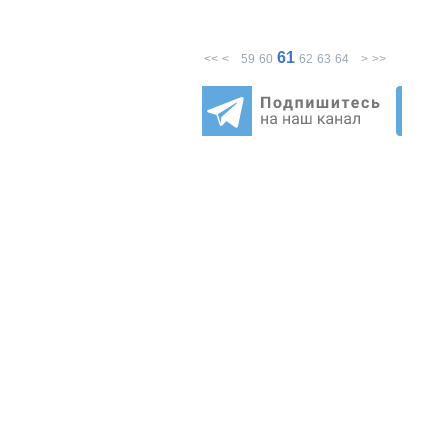
61
<<
<
59
60
62
63
64
>
>>