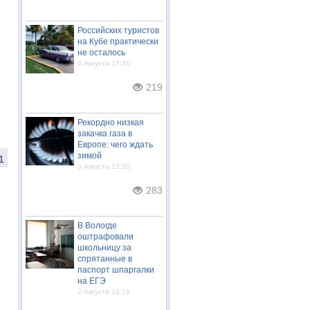
Российских туристов
на Кубе практически
не осталось
4 Августа 17:41
219
Рекордно низкая
закачка газа в
Европе: чего ждать
зимой
1
3 Августа 13:32
283
В Вологде
оштрафовали
школьницу за
спрятанные в
паспорт шпаргалки
на ЕГЭ
2 Августа 14:19