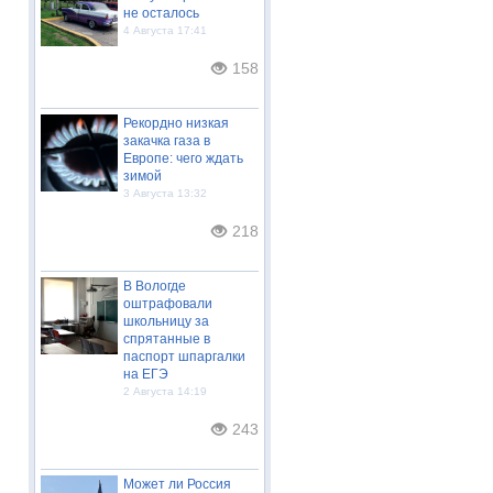
не осталось
4 Августа 17:41
158
Рекордно низкая
закачка газа в
Европе: чего ждать
зимой
3 Августа 13:32
218
В Вологде
оштрафовали
школьницу за
спрятанные в
паспорт шпаргалки
на ЕГЭ
2 Августа 14:19
243
Может ли Россия