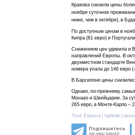
Кракова снизили цены боле
ноябре суточное проживание
ниже, чем в октябре), в Буд
По доступным ценам в нояб
Кипра (81 евро) и Португали
Снижением цен удивила и В
направлений Европы. В окт
двухместном стандарте Вене
номера упала до 146 евро (
В Барселоне цены снизилис
Однако, по-прежнему, самым
Монако и Швейцарии. За су
265 евро, в Монте-Карло – 2
Теги:
Европа | туризм | цены 