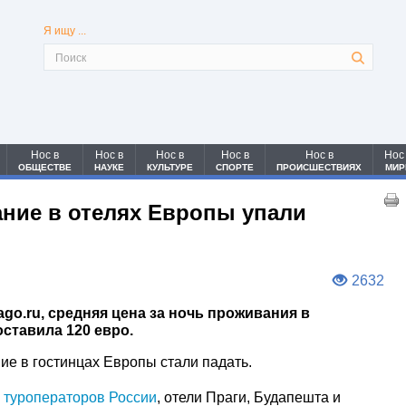
Я ищу ...
Нос в
Нос в
Нос в
Нос в
Нос в
Нос
ОБЩЕСТВЕ
НАУКЕ
КУЛЬТУРЕ
СПОРТЕ
ПРОИСШЕСТВИЯХ
МИР
ние в отелях Европы упали
2632
ago.ru, средняя цена за ночь проживания в
ставила 120 евро.
ие в гостинцах Европы стали падать.
 туроператоров России
, отели Праги, Будапешта и