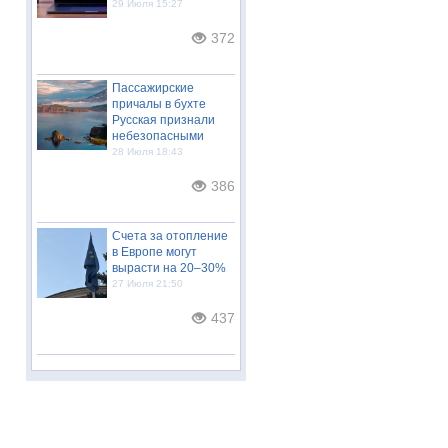
29 Июля 15:27
372
Пассажирские
причалы в бухте
Русская признали
небезопасными
28 Июля 18:43
386
Счета за отопление
в Европе могут
вырасти на 20–30%
27 Июля 21:50
437