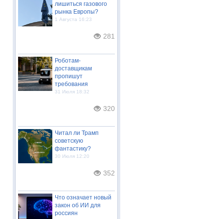
лишиться газового
рынка Европы?
1 Августа 16:23
281
Роботам-
доставщикам
пропишут
требования
31 Июля 18:32
320
Читал ли Трамп
советскую
фантастику?
30 Июля 12:20
352
Что означает новый
закон об ИИ для
россиян