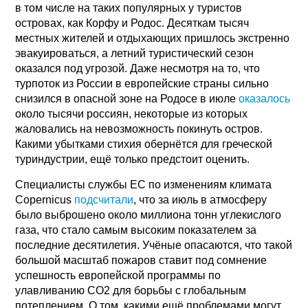
в том числе на таких популярных у туристов
островах, как Корфу и Родос. Десяткам тысяч
местных жителей и отдыхающих пришлось экстренно
эвакуироваться, а летний туристический сезон
оказался под угрозой. Даже несмотря на то, что
турпоток из России в европейские страны сильно
снизился в опасной зоне на Родосе в июле
оказалось
около тысячи россиян, некоторые из которых
жаловались на невозможность покинуть остров.
Какими убытками стихия обернётся для греческой
туриндустрии, ещё только предстоит оценить.
Специалисты службы ЕС по изменениям климата
Copernicus
подсчитали
, что за июль в атмосферу
было выброшено около миллиона тонн углекислого
газа, что стало самым высоким показателем за
последние десятилетия. Учёные опасаются, что такой
большой масштаб пожаров ставит под сомнение
успешность европейской программы по
улавливанию CO2 для борьбы с глобальным
потеплением. О том, какими ещё проблемами могут