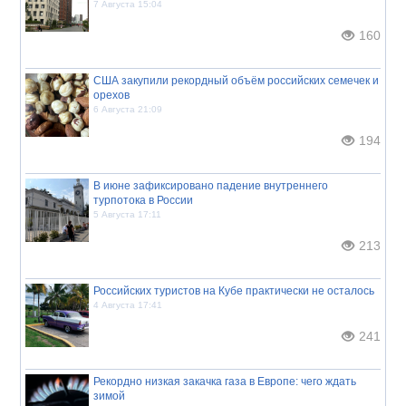
7 Августа 15:04
160
США закупили рекордный объём российских семечек и
орехов
6 Августа 21:09
194
В июне зафиксировано падение внутреннего
турпотока в России
5 Августа 17:11
213
Российских туристов на Кубе практически не осталось
4 Августа 17:41
241
Рекордно низкая закачка газа в Европе: чего ждать
зимой