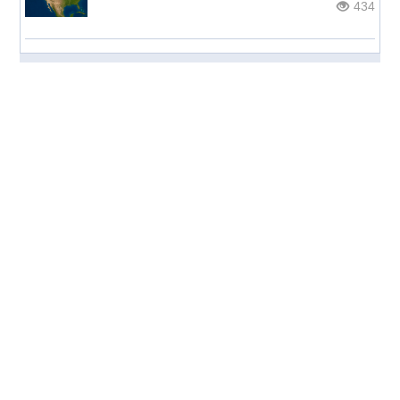
434
© НОС.ru
2026