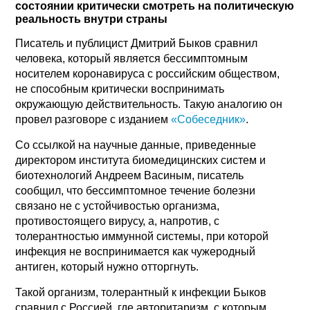
состоянии критически смотреть на политическую
реальность внутри страны
Писатель и публицист Дмитрий Быков сравнил
человека, который является бессимптомным
носителем коронавируса с российским обществом,
не способным критически воспринимать
окружающую действительность. Такую аналогию он
провел разговоре с изданием
«Собеседник»
.
Со ссылкой на научные данные, приведенные
директором института биомедицинских систем и
биотехнологий Андреем Васиным, писатель
сообщил, что бессимптомное течение болезни
связано не с устойчивостью организма,
противостоящего вирусу, а, напротив, с
толерантностью иммунной системы, при которой
инфекция не воспринимается как чужеродный
антиген, который нужно отторгнуть.
Такой организм, толерантный к инфекции Быков
сравнил с Россией, где авторитаризм, с которым