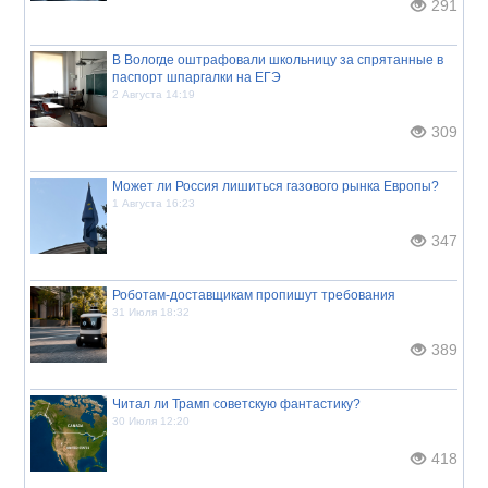
291
В Вологде оштрафовали школьницу за спрятанные в
паспорт шпаргалки на ЕГЭ
2 Августа 14:19
309
Может ли Россия лишиться газового рынка Европы?
1 Августа 16:23
347
Роботам-доставщикам пропишут требования
31 Июля 18:32
389
Читал ли Трамп советскую фантастику?
30 Июля 12:20
418