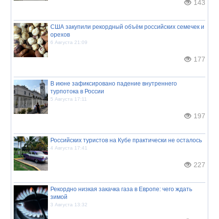
143
США закупили рекордный объём российских семечек и
орехов
6 Августа 21:09
177
В июне зафиксировано падение внутреннего
турпотока в России
5 Августа 17:11
197
Российских туристов на Кубе практически не осталось
4 Августа 17:41
227
Рекордно низкая закачка газа в Европе: чего ждать
зимой
3 Августа 13:32