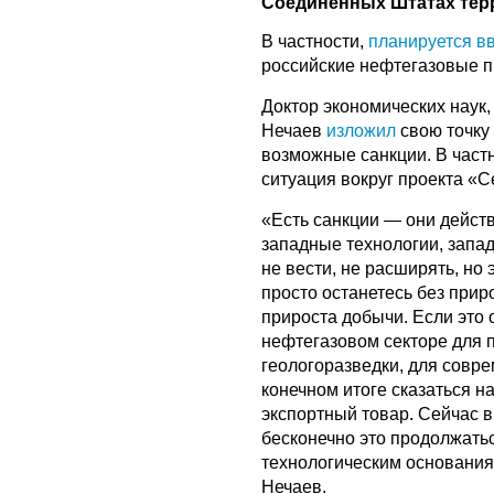
Соединенных Штатах тер
В частности,
планируется в
российские нефтегазовые п
Доктор экономических наук
Нечаев
изложил
свою точку 
возможные санкции. В частн
ситуация вокруг проекта «С
«Есть санкции — они дейст
западные технологии, запа
не вести, не расширять, но 
просто останетесь без прир
прироста добычи. Если это 
нефтегазовом секторе для 
геологоразведки, для совр
конечном итоге сказаться н
экспортный товар. Сейчас 
бесконечно это продолжатьс
технологическим основания
Нечаев.