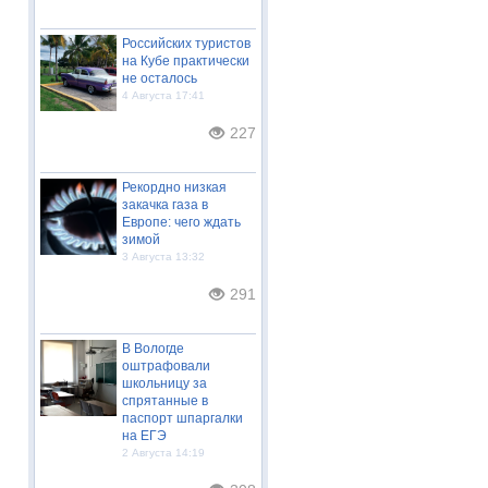
Российских туристов
на Кубе практически
не осталось
4 Августа 17:41
227
Рекордно низкая
закачка газа в
Европе: чего ждать
зимой
3 Августа 13:32
291
В Вологде
оштрафовали
школьницу за
спрятанные в
паспорт шпаргалки
на ЕГЭ
2 Августа 14:19