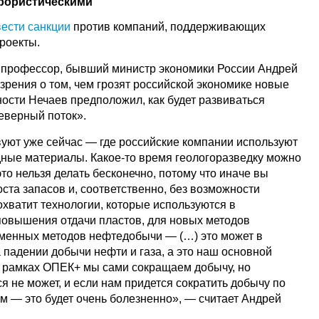
рористическими
вести санкции
против компаний, поддерживающих
роекты.
, профессор, бывший министр экономики России Андрей
зрения о том, чем грозят российской экономике новые
ости Нечаев предположил, как будет развиваться
еверный поток».
вуют уже сейчас — где российские компании используют
дные материалы. Какое-то время геологоразведку можно
это нельзя делать бесконечно, потому что иначе вы
оста запасов и, соответственно, без возможности
охватит технологии, которые используются в
повышения отдачи пластов, для новых методов
еменных методов нефтедобычи — (…) это может в
а падении добычи нефти и газа, а это наш основной
в рамках ОПЕК+ мы сами сокращаем добычу, но
я не может, и если нам придется сократить добычу по
м — это будет очень болезненно», — считает Андрей