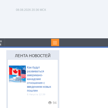
08.08.2026
20:36 МСК
 в
Е
ЛЕНТА НОВОСТЕЙ
Как будут
развиваться
американо-
канадские
отношения с
введением новых
пошлин
8 Августа 12:39
94