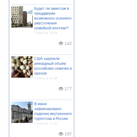
Будет ли ажиотаж в
преддверии
возможного осеннего
ужесточения
семейной ипотеки?
7 Августа 15:04
142
США закупили
рекордный объём
российских семечек и
орехов
6 Августа 21:09
177
В июне
зафиксировано
падение внутреннего
турпотока в России
5 Августа 17:11
197