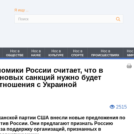
Я ищу ...
Нос в
Нос в
Нос в
Нос в
Нос в
Нос
ОБЩЕСТВЕ
НАУКЕ
КУЛЬТУРЕ
СПОРТЕ
ПРОИСШЕСТВИЯХ
МИР
омики России считает, что в
 новых санкций нужно будет
тношения с Украиной
2515
канской партии США внесли новые предложения по
тив России. Они предлагают признать Россию
за поддержку организаций, признанных в