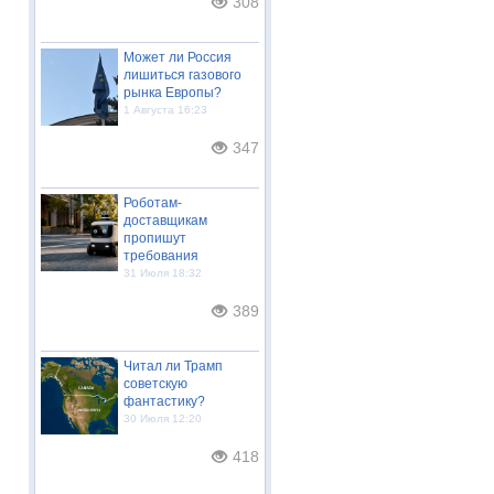
308
Может ли Россия
лишиться газового
рынка Европы?
1 Августа 16:23
347
Роботам-
доставщикам
пропишут
требования
31 Июля 18:32
389
Читал ли Трамп
советскую
фантастику?
30 Июля 12:20
418