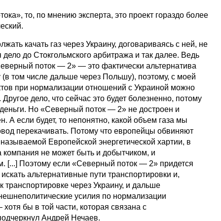
тока», то, по мнению эксперта, это проект гораздо более
еский.
жать качать газ через Украину, договариваясь с ней, не
я дело до Стокгольмского арбитража и так далее. Ведь
еверный поток — 2» — это фактически альтернатива
 (в том числе дальше через Польшу), поэтому, с моей
ектов при нормализации отношений с Украиной можно
 Другое дело, что сейчас это будет болезненно, потому
деньги. Но «Северный поток — 2» не достроен и
н. А если будет, то непонятно, какой объем газа мы
овод перекачивать. Потому что европейцы обвиняют
 называемой Европейской энергетической хартии, в
а компания не может быть и добытчиком, и
. [...] Поэтому если «Северный поток — 2» придется
т искать альтернативные пути транспортировки и,
 к транспортировке через Украину, и дальше
внешнеполитические усилия по нормализации
 хотя бы в той части, которая связана с
подчеркнул Андрей Нечаев.