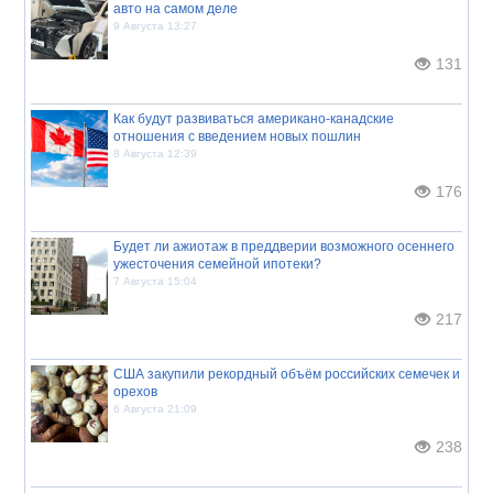
авто на самом деле
9 Августа 13:27
131
Как будут развиваться американо-канадские
отношения с введением новых пошлин
8 Августа 12:39
176
Будет ли ажиотаж в преддверии возможного осеннего
ужесточения семейной ипотеки?
7 Августа 15:04
217
США закупили рекордный объём российских семечек и
орехов
6 Августа 21:09
238