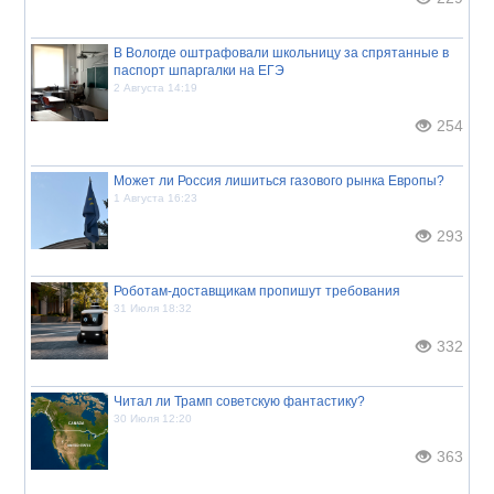
В Вологде оштрафовали школьницу за спрятанные в
паспорт шпаргалки на ЕГЭ
2 Августа 14:19
254
Может ли Россия лишиться газового рынка Европы?
1 Августа 16:23
293
Роботам-доставщикам пропишут требования
31 Июля 18:32
332
Читал ли Трамп советскую фантастику?
30 Июля 12:20
363