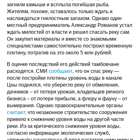
загнили камыши и всплыла погибшая рыба.
Жителям, похоже, оставалось только ждать и
наслаждаться гнилостным запахом. Однако один
местный предприниматель Александр Романов устал
ждать милостей от власти и решил спасать реку сам.
Он закупил материалы и вместе со знакомыми
специалистами самостоятельно построил временную
плотину, потратив на это около 5 млн рублей.
В оценке последствий его действий тамбовчане
расходятся. СМИ
сообщают
, что он спас реку —
после постройки плотины уровень воды в канале
Цны поднялся, что уберегло реку от обмеления,
дачников – от потери урожая, владельцев речного
бизнеса – от потери прибыли, а флору и фауну – от
вымирания. Однако правоохранительные органы
считают,
что незаконное строительство сооружения
привело к снижению уровня воды на другой части
реки. Из-за критического снижения уровня воды,
согласно информации экологических служб,
«причинён существенный вред растительному миру и