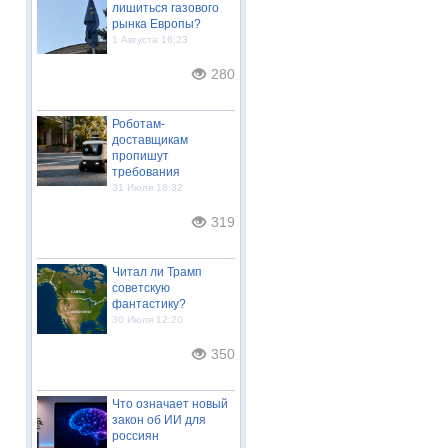
лишиться газового
рынка Европы?
1 Августа 16:23
280
Роботам-
доставщикам
пропишут
требования
31 Июля 18:32
319
Читал ли Трамп
советскую
фантастику?
30 Июля 12:20
350
Что означает новый
закон об ИИ для
россиян