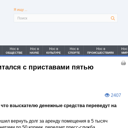
Я ищу ...
Нос в
Нос в
Нос в
Нос в
Нос в
Нос
ОБЩЕСТВЕ
НАУКЕ
КУЛЬТУРЕ
СПОРТЕ
ПРОИСШЕСТВИЯХ
МИР
итался с приставами пятью
2407
, что взыскателю денежные средства переведут на
ешил вернуть долг за аренду помещения в 5 тысяч
нетами по 50 копеек, передает пресс-служба