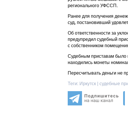
регионального УФССП.
Ранее для получения денеж
суд, постановивший удовле
Об ответственности за укл
предупредил судебный прис
с собственником помещени
Судебным приставам было в
находились монеты номинал
Пересчитывать деньги не п
Теги:
Иркутск | судебные при