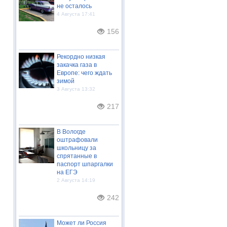
не осталось
4 Августа 17:41
156
Рекордно низкая
закачка газа в
Европе: чего ждать
зимой
3 Августа 13:32
217
В Вологде
оштрафовали
школьницу за
спрятанные в
паспорт шпаргалки
на ЕГЭ
2 Августа 14:19
242
Может ли Россия