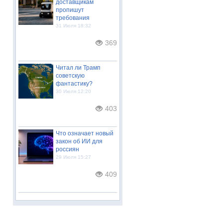
доставщикам
пропишут
требования
31 Июля 18:32
369
Читал ли Трамп
советскую
фантастику?
30 Июля 12:20
403
Что означает новый
закон об ИИ для
россиян
29 Июля 15:27
409