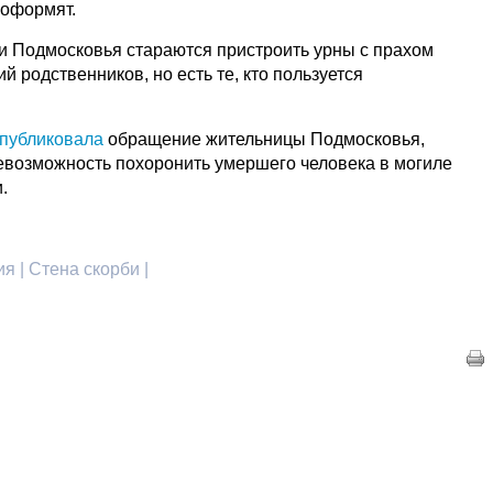
 оформят.
ли Подмосковья стараются пристроить урны с прахом
й родственников, но есть те, кто пользуется
публиковала
обращение жительницы Подмосковья,
евозможность похоронить умершего человека в могиле
.
я | Стена скорби |