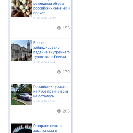
рекордный объём
российских семечек и
орехов
6 Августа 21:09
156
В июне
зафиксировано
падение внутреннего
турпотока в России
5 Августа 17:11
179
Российских туристов
на Кубе практически
не осталось
4 Августа 17:41
205
Рекордно низкая
закачка газа в