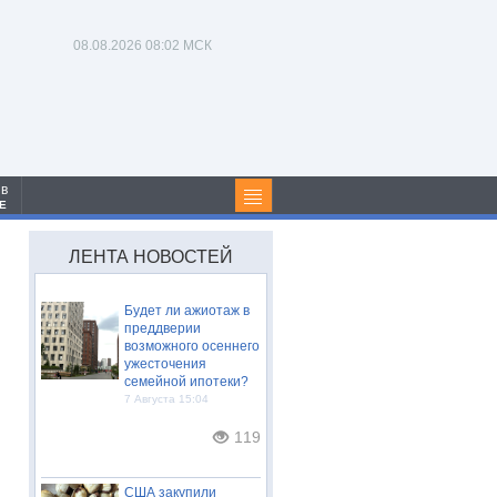
08.08.2026
08:02 МСК
 в
Е
ЛЕНТА НОВОСТЕЙ
Будет ли ажиотаж в
преддверии
возможного осеннего
ужесточения
семейной ипотеки?
7 Августа 15:04
119
США закупили