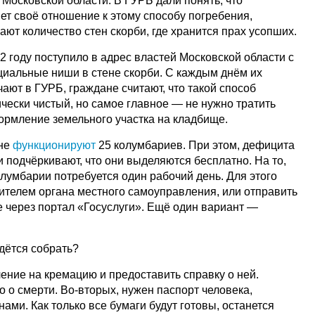
Московской области. В ГУРБ дали понять, что
ет своё отношение к этому способу погребения,
ают количество стен скорби, где хранится прах усопших.
 году поступило в адрес властей Московской области с
циальные ниши в стене скорби. С каждым днём их
чают в ГУРБ, граждане считают, что такой способ
чески чистый, но самое главное — не нужно тратить
формление земельного участка на кладбище.
оне
функционируют
25 колумбариев. При этом, дефицита
ии подчёркивают, что они выделяются бесплатно. На то,
лумбарии потребуется один рабочий день. Для этого
вителем органа местного самоуправления, или отправить
 через портал «Госуслуги». Ещё один вариант —
дётся собрать?
ение на кремацию и предоставить справку о ней.
 о смерти. Во-вторых, нужен паспорт человека,
ами. Как только все бумаги будут готовы, останется