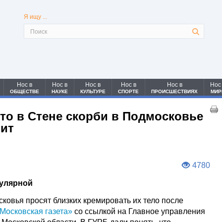
Я ищу ...
Нос в
Нос в
Нос в
Нос в
Нос в
Нос
ОБЩЕСТВЕ
НАУКЕ
КУЛЬТУРЕ
СПОРТЕ
ПРОИСШЕСТВИЯХ
МИР
сто в Стене скорби в Подмосковье
оит
4780
пулярной
ковья просят близких кремировать их тело после
Московская газета»
со ссылкой на Главное управления