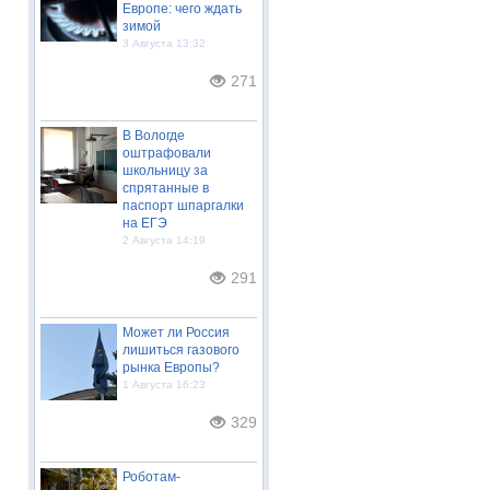
Европе: чего ждать
зимой
3 Августа 13:32
271
В Вологде
оштрафовали
школьницу за
спрятанные в
паспорт шпаргалки
на ЕГЭ
2 Августа 14:19
291
Может ли Россия
лишиться газового
рынка Европы?
1 Августа 16:23
329
Роботам-