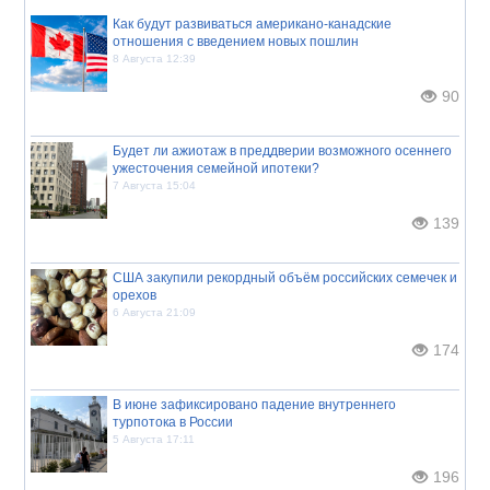
Как будут развиваться американо-канадские
отношения с введением новых пошлин
8 Августа 12:39
90
Будет ли ажиотаж в преддверии возможного осеннего
ужесточения семейной ипотеки?
7 Августа 15:04
139
США закупили рекордный объём российских семечек и
орехов
6 Августа 21:09
174
В июне зафиксировано падение внутреннего
турпотока в России
5 Августа 17:11
196