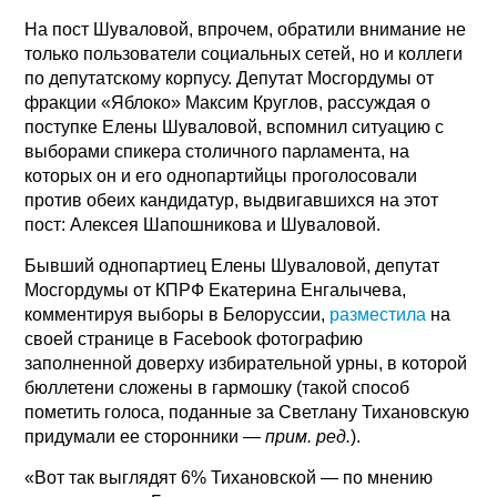
На пост Шуваловой, впрочем, обратили внимание не
только пользователи социальных сетей, но и коллеги
по депутатскому корпусу. Депутат Мосгордумы от
фракции «Яблоко» Максим Круглов, рассуждая о
поступке Елены Шуваловой, вспомнил ситуацию с
выборами спикера столичного парламента, на
которых он и его однопартийцы проголосовали
против обеих кандидатур, выдвигавшихся на этот
пост: Алексея Шапошникова и Шуваловой.
Бывший однопартиец Елены Шуваловой, депутат
Мосгордумы от КПРФ Екатерина Енгалычева,
комментируя выборы в Белоруссии,
разместила
на
своей странице в Facebook фотографию
заполненной доверху избирательной урны, в которой
бюллетени сложены в гармошку (такой способ
пометить голоса, поданные за Светлану Тихановскую
придумали ее сторонники —
прим. ред.
).
«Вот так выглядят 6% Тихановской — по мнению