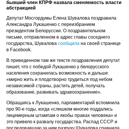
бывший член КПРФ назвала сменяемость власти
абстракцией
Депутат Мосгордумы Елена Шувалова поздравила
Александра Лукашенко с переизбранием
президентом Белоруссии. О поздравительном
письме, отправленном в адрес главы соседнего
государства, Шувалова
сообщила
на своей странице
в Facebook.
В приведенном там же тексте поздравления депутат
пишет, что с победой Лукашенко у белорусского
населения сохранилась возможность и дальше
«мирно жить и плодотворно трудиться под небом
независимой страны, растить детей, получать
образование, развивать здравоохранение».
Обращаясь к Лукашенко, парламентарий вспомнила
про 90-е годы, когда «слишком многие поддались
лицемерным штампам о якобы правах человека» и
это привело к развалу государства. Распад СССР и
последовавшую за ним разруху Шувалова сравнила