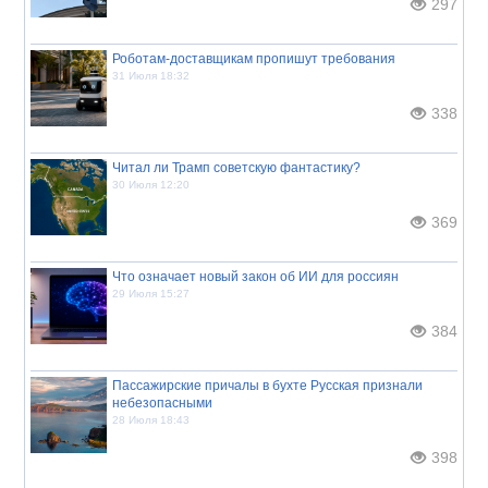
297
Роботам-доставщикам пропишут требования
31 Июля 18:32
338
Читал ли Трамп советскую фантастику?
30 Июля 12:20
369
Что означает новый закон об ИИ для россиян
29 Июля 15:27
384
Пассажирские причалы в бухте Русская признали
небезопасными
28 Июля 18:43
398