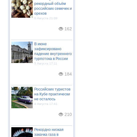
рекордный объём
российских семечек и
орехов
6 Августа 21:09
162
В июне
зафиксировано
падение внутреннего
турпотока в России
5 Августа 17:11
184
Российских туристов
на Кубе практически
не осталось
4 Августа 17:41
210
Рекордно низкая
закачка газа в