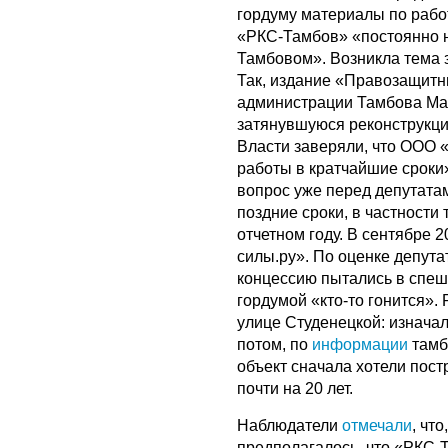
гордуму материалы по рабо
«РКС-Тамбов» «постоянно н
Тамбовом». Возникла тема 
Так, издание «Правозащит
администрации Тамбова Мак
затянувшуюся реконструкци
Власти заверяли, что ООО
работы в кратчайшие сроки
вопрос уже перед депутата
поздние сроки, в частности
отчетном году. В сентябре 
силы.ру». По оценке депут
концессию пытались в спешк
гордумой «кто-то гонится». 
улице Студенецкой: изначал
потом, по
информации
тамб
объект сначала хотели пост
почти на 20 лет.
Наблюдатели
отмечали
, чт
предполагалось, что «РКС-