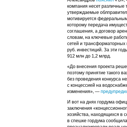
компания несет различные 
утверждаемые облправитель
мотивируется федеральным
которому передача имущест
соглашения, а договор арен
словам, на ключевые работ
сетей и трансформаторных 
руб. инвестиций. За эти го
912 млн до 1,2 млрд.
«До внесения проекта реше
поэтому принятие такого в
без проведения конкурса не
с концессией на водоснабж
изменения», —
предупреди
И вот на днях гордума офи
заключения «концессионног
хозяйства, находящихся в с
в спешке гордума сообщила
проанализировали реальное