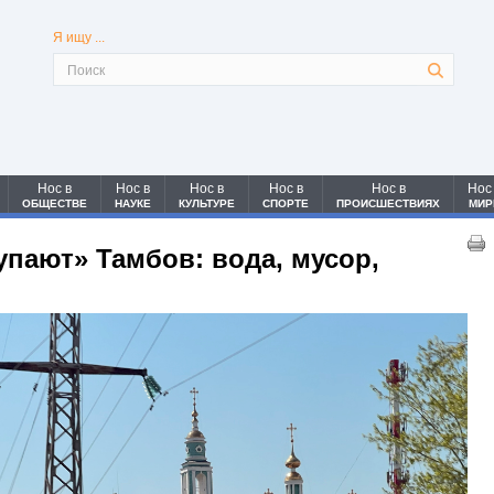
Я ищу ...
Нос в
Нос в
Нос в
Нос в
Нос в
Нос
ОБЩЕСТВЕ
НАУКЕ
КУЛЬТУРЕ
СПОРТЕ
ПРОИСШЕСТВИЯХ
МИР
упают» Тамбов: вода, мусор,