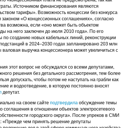
траты. Источником финансирования являются
ством тарифы». Возможность концессии без конкурса
 законом «О концессионных соглашениях», согласно
ва возможна, если «оно может быть объектом
ды на него заключен до июля 2010 года». По его
ы по созданию новых кабельных линий, реконструкции
подстанций в 2024–2030 годах запланировано 203 млн
ды валовая выручка концессионера может увеличиться с
ния этот вопрос не обсуждался со всеми депутатами,
ажного решения без детального рассмотрения, тем более
льзя допускать, чтобы потом не наступать на грабли как
ение и водоотведение, в которую постоянно вносят
л
депутат.
циально на своем сайте
подтвердила
обсуждение темы
о соглашения в отношении объектов электросетевого
обственности городского округа». После упреков в СМИ
: «Прежде чем принять решение депутаты
 положение дел в этой сфере коммунального хозяйства