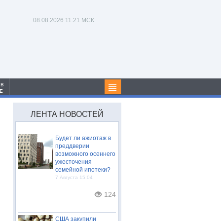
08.08.2026
11:21 МСК
 в
Е
ЛЕНТА НОВОСТЕЙ
Будет ли ажиотаж в
преддверии
возможного осеннего
ужесточения
семейной ипотеки?
7 Августа 15:04
124
США закупили