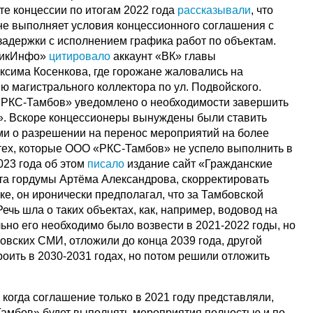
те концессии по итогам 2022 года
рассказывали
, что
е выполняет условия концессионного соглашения с
задержки с исполнением графика работ по объектам.
никИнфо»
цитировало
аккаунт «ВК» главы
сима Косенкова, где горожане жаловались на
ю магистрального коллектора по ул. Подвойского.
 «РКС-Тамбов» уведомлено о необходимости завершить
». Вскоре концессионеры вынуждены были ставить
ми о разрешении на перенос мероприятий на более
 тех, которые ООО «РКС-Тамбов» не успело выполнить в
2023 года об этом
писало
издание сайт «Гражданские
ата гордумы Артёма Александрова, скорректировать
е, он иронически предполагал, что за Тамбовской
Речь шла о таких объектах, как, например, водовод на
ьно его необходимо было возвести в 2021-2022 годы, но
овских СМИ, отложили до конца 2039 года, другой
роить в 2030-2031 годах, но потом решили отложить
о, когда соглашение только в 2021 году представляли,
Тамбов» будет выполнять мероприятия полностью и по