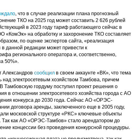
рждало
, что в случае реализации плана прогнозный
онение ТКО на 2025 год может составить 2 626 рублей
ействующий в 2023 году тариф работающего сейчас в
О «КомЭк» на обработку и захоронение ТКО составляет
 образом, по оценке экспертов сайта, «реализация
 в данной редакции может привести к
рифа регионального оператора и, соответственно,
на 50%».
ат Александров
сообщил
в своем аккаунте «ВК», что тема
ь над электросетевым хозяйством Тамбова, причем
 В Тамбовскую гордуму поступил проект решения о
ния в отношении электросетевого хозяйства города с АО
ния конкурса до 2030 года. Сейчас АО «ОРЭС-
нии договора аренды, заключенного еще в 2005 году,
дали московской структуре «РКС» ключевые объекты
 Так как АО «ОРЭС-Тамбов» стало арендатором до
чение концессии без проведения конкурсной процедуры.
что «концессионная плата не предусмотрена, так как