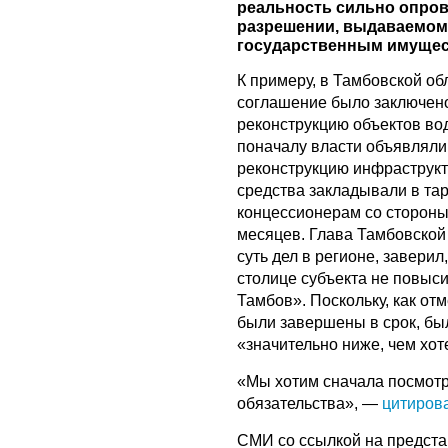
реальность сильно опров
разрешении, выдаваемом 
государственным имуще
К примеру, в Тамбовской о
соглашение было заключено
реконструкцию объектов во
поначалу власти объявляли
реконструкцию инфраструкт
средства закладывали в та
концессионерам со стороны
месяцев. Глава Тамбовской 
суть дел в регионе, завери
столице субъекта не повыси
Тамбов». Поскольку, как от
были завершены в срок, бы
«значительно ниже, чем хот
«Мы хотим сначала посмотре
обязательства», —
цитиров
СМИ со ссылкой на предста