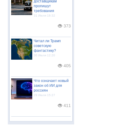
доставщикам
пропишут
требования
31 Июля 18:32
373
Читал ли Трамп
советскую
фантастику?
30 Июля 12:20
405
Что означает новый
закон об ИИ для
россиян
29 Июля 15:27
411