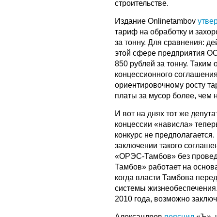
строительстве.
Издание Onlinetambov
утве
тариф на обработку и захор
за тонну. Для сравнения: д
этой сфере предприятия ОО
850 рублей за тонну. Таким
концессионного соглашения
ориентировочному росту та
платы за мусор более, чем 
И вот на днях тот же депут
концессии «нависла» тепер
конкурс не предполагается.
заключении такого соглаше
«ОРЭС-Тамбов» без проведе
Тамбов» работает на основа
когда власти Тамбова пере
системы жизнеобеспечения.
2010 года, возможно заклю
Александров
пояснил
«Ъ», 