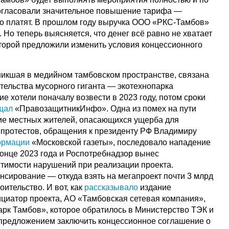
согласовали значительное повышение тарифа —
о платят. В прошлом году выручка ООО «РКС-Тамбов»
. Но теперь выясняется, что денег всё равно не хватает
оторой предложили изменить условия концессионного
икшая в медийном тамбовском пространстве, связана
тельства мусорного гиганта — экотехнопарка
 хотели поначалу возвести в 2023 году, потом сроки
щал
«ПравозащитникИнфо». Одна из помех на пути
е местных жителей, опасающихся ущерба для
о протестов, обращения к президенту РФ Владимиру
ормации
«Московской газеты», последовало нападение
 конце 2023 года и Роспотребнадзор вынес
тимости нарушений при реализации проекта.
нсирование — откуда взять на мегапроект почти 3 млрд
оительство. И вот, как
рассказывало
издание
ициатор проекта, АО «Тамбовская сетевая компания»,
к Тамбов», которое обратилось в Министерство ТЭК и
предложением заключить концессионное соглашение о