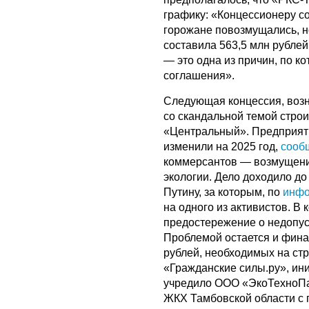
графику: «Концессионеру 
горожане повозмущались, н
составила 563,5 млн рублей
— это одна из причин, по к
соглашения».
Следующая концессия, возн
со скандальной темой строи
«Центральный». Предприятие
изменили на 2025 год,
сооб
коммерсантов — возмущени
экологии. Дело доходило д
Путину, за которым, по
инф
на одного из активистов. В
предостережение о недопус
Проблемой остается и фина
рублей, необходимых на стр
«Гражданские силы.ру», ин
учредило ООО «ЭкоТехноПар
ЖКХ Тамбовской области с 