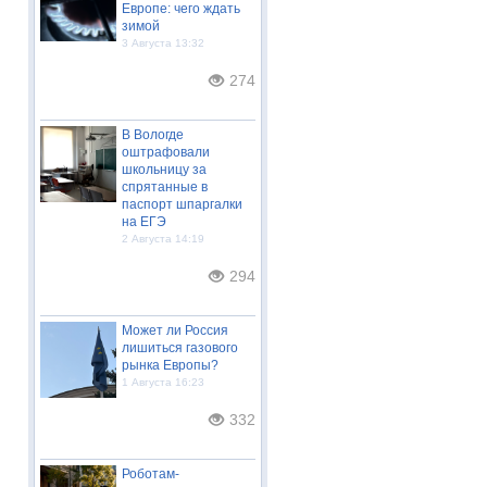
Европе: чего ждать
зимой
3 Августа 13:32
274
В Вологде
оштрафовали
школьницу за
спрятанные в
паспорт шпаргалки
на ЕГЭ
2 Августа 14:19
294
Может ли Россия
лишиться газового
рынка Европы?
1 Августа 16:23
332
Роботам-