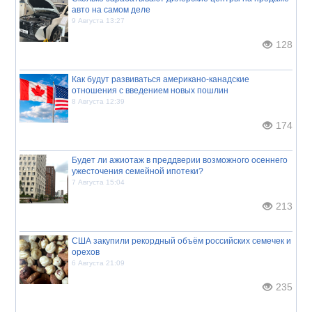
авто на самом деле
9 Августа 13:27
128
Как будут развиваться американо-канадские
отношения с введением новых пошлин
8 Августа 12:39
174
Будет ли ажиотаж в преддверии возможного осеннего
ужесточения семейной ипотеки?
7 Августа 15:04
213
США закупили рекордный объём российских семечек и
орехов
6 Августа 21:09
235