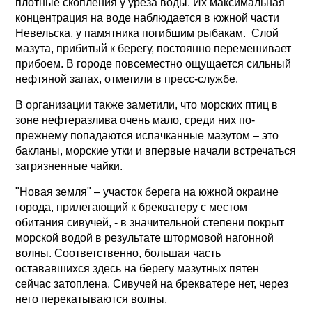
плотные скопления у уреза воды. Их максимальная
концентрация на воде наблюдается в южной части
Невельска, у памятника погибшим рыбакам. Слой
мазута, прибитый к берегу, постоянно перемешивает
прибоем. В городе повсеместно ощущается сильный
нефтяной запах, отметили в пресс-службе.
В организации также заметили, что морских птиц в
зоне нефтеразлива очень мало, среди них по-
прежнему попадаются испачканные мазутом – это
бакланы, морские утки и впервые начали встречаться
загрязненные чайки.
"Новая земля" – участок берега на южной окраине
города, прилегающий к брекватеру с местом
обитания сивучей, - в значительной степени покрыт
морской водой в результате штормовой нагонной
волны. Соответственно, большая часть
остававшихся здесь на берегу мазутных пятен
сейчас затоплена. Сивучей на брекватере нет, через
него перекатываются волны.