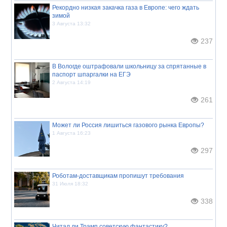
Рекордно низкая закачка газа в Европе: чего ждать
зимой
3 Августа 13:32
237
В Вологде оштрафовали школьницу за спрятанные в
паспорт шпаргалки на ЕГЭ
2 Августа 14:19
261
Может ли Россия лишиться газового рынка Европы?
1 Августа 16:23
297
Роботам-доставщикам пропишут требования
31 Июля 18:32
338
Читал ли Трамп советскую фантастику?