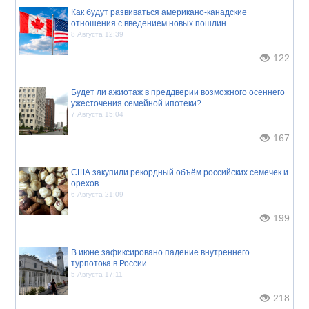
Как будут развиваться американо-канадские
отношения с введением новых пошлин
8 Августа 12:39
122
Будет ли ажиотаж в преддверии возможного осеннего
ужесточения семейной ипотеки?
7 Августа 15:04
167
США закупили рекордный объём российских семечек и
орехов
6 Августа 21:09
199
В июне зафиксировано падение внутреннего
турпотока в России
5 Августа 17:11
218