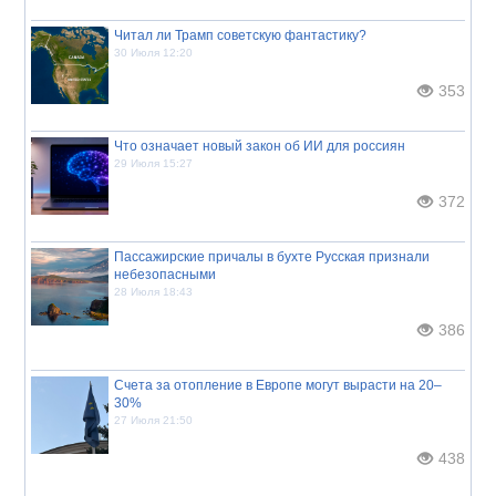
Читал ли Трамп советскую фантастику?
30 Июля 12:20
353
Что означает новый закон об ИИ для россиян
29 Июля 15:27
372
Пассажирские причалы в бухте Русская признали
небезопасными
28 Июля 18:43
386
Счета за отопление в Европе могут вырасти на 20–
30%
27 Июля 21:50
438