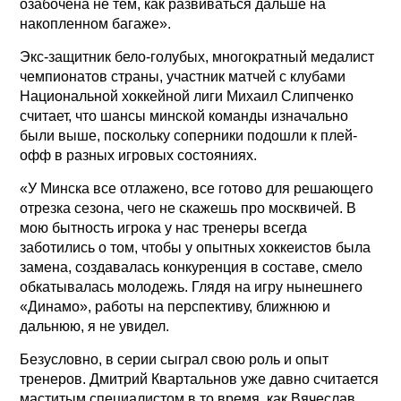
озабочена не тем, как развиваться дальше на
накопленном багаже».
Экс-защитник бело-голубых, многократный медалист
чемпионатов страны, участник матчей с клубами
Национальной хоккейной лиги Михаил Слипченко
считает, что шансы минской команды изначально
были выше, поскольку соперники подошли к плей-
офф в разных игровых состояниях.
«У Минска все отлажено, все готово для решающего
отрезка сезона, чего не скажешь про москвичей. В
мою бытность игрока у нас тренеры всегда
заботились о том, чтобы у опытных хоккеистов была
замена, создавалась конкуренция в составе, смело
обкатывалась молодежь. Глядя на игру нынешнего
«Динамо», работы на перспективу, ближнюю и
дальнюю, я не увидел.
Безусловно, в серии сыграл свою роль и опыт
тренеров. Дмитрий Квартальнов уже давно считается
маститым специалистом в то время, как Вячеслав