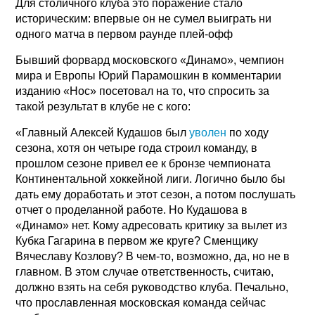
Для столичного клуба это поражение стало
историческим: впервые он не сумел выиграть ни
одного матча в первом раунде плей-офф
Бывший форвард московского «Динамо», чемпион
мира и Европы Юрий Парамошкин в комментарии
изданию «Нос» посетовал на то, что спросить за
такой результат в клубе не с кого:
«Главный Алексей Кудашов был
уволен
по ходу
сезона, хотя он четыре года строил команду, в
прошлом сезоне привел ее к бронзе чемпионата
Континентальной хоккейной лиги. Логично было бы
дать ему доработать и этот сезон, а потом послушать
отчет о проделанной работе. Но Кудашова в
«Динамо» нет. Кому адресовать критику за вылет из
Кубка Гагарина в первом же круге? Сменщику
Вячеславу Козлову? В чем-то, возможно, да, но не в
главном. В этом случае ответственность, считаю,
должно взять на себя руководство клуба. Печально,
что прославленная московская команда сейчас