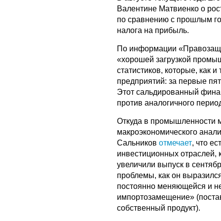
Валентине Матвиенко о рос
по сравнению с прошлым годо
налога на прибыль.
По информации «Правозащи
«хорошей загрузкой промы
статистиков, которые, как 
предприятий: за первые пят
Этот сальдированный фина
против аналогичного период
Откуда в промышленности м
макроэкономического анали
Сальников
отмечает
, что е
инвестиционных отраслей, к
увеличили выпуск в сентябр
проблемы, как он выразилс
постоянно меняющейся и не
импортозамещение» (поста
собственный продукт).