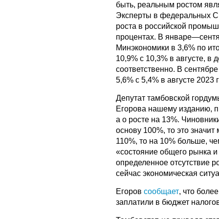
быть, реальным ростом явля
Эксперты в федеральных СМ
роста в российской промышл
процентах. В январе—сентя
Минэкономики в 3,6% по ито
10,9% с 10,3% в августе, в
соответственно. В сентябр
5,6% с 5,4% в августе 2023 
Депутат тамбовской гордум
Егорова нашему изданию, пр
а о росте на 13%. Чиновник
основу 100%, то это значит
110%, то на 10% больше, че
«состояние общего рынка и 
определенное отсутствие рос
сейчас экономическая ситуа
Егоров
сообщает
, что боле
заплатили в бюджет налого