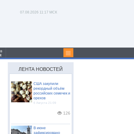
07.08.2026
11:17 МСК
 в
Е
ЛЕНТА НОВОСТЕЙ
США закупили
рекордный объём
российских семечек и
орехов
6 Августа 21:09
126
В июне
зафиксировано