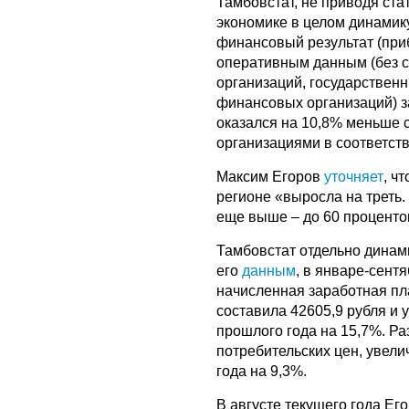
Тамбовстат, не приводя ста
экономике в целом динамик
финансовый результат (при
оперативным данным (без с
организаций, государствен
финансовых организаций) з
оказался на 10,8% меньше 
организациями в соответст
Максим Егоров
уточняет
, ч
регионе «выросла на треть.
еще выше – до 60 проценто
Тамбовстат отдельно динами
его
данным
, в январе-сент
начисленная заработная пл
составила 42605,9 рубля и
прошлого года на 15,7%. Ра
потребительских цен, увел
года на 9,3%.
В августе текущего года Ег