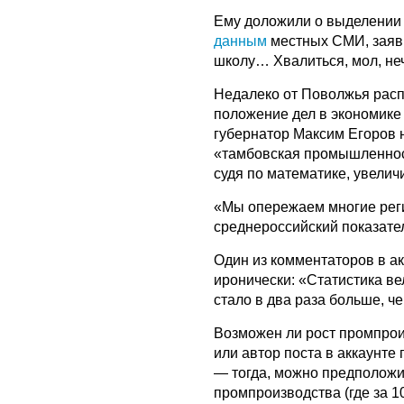
Ему доложили о выделении 
данным
местных СМИ, заяви
школу… Хвалиться, мол, неч
Недалеко от Поволжья расп
положение дел в экономике 
губернатор Максим Егоров 
«тамбовская промышленност
судя по математике, увелич
«Мы опережаем многие рег
среднероссийский показател
Один из комментаторов в а
иронически: «Статистика в
стало в два раза больше, ч
Возможен ли рост промпроиз
или автор поста в аккаунте
— тогда, можно предположи
промпроизводства (где за 1