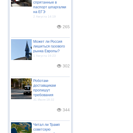
спрятанные в
паспорт шпаргалки
на ЕГЭ
2 Августа 14:19
265
Может ли Россия
лишиться газового
рынка Европы?
1 Августа 16:23
302
Роботам-
доставщикам
пропишут
требования
31 Июля 18:32
344
Читал ли Трамп
советскую