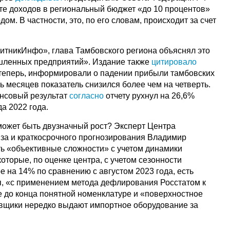
те доходов в региональный бюджет «до 10 процентов»
м. В частности, это, по его словам, происходит за счет
тникИнфо», глава Тамбовского региона объяснял это
шленных предприятий». Издание также
цитировало
и теперь, информировали о падении прибыли тамбовских
ь месяцев показатель снизился более чем на четверть.
нсовый результат
согласно
отчету рухнул на 26,6%
а 2022 года.
ожет быть двузначный рост? Эксперт Центра
за и краткосрочного прогнозирования Владимир
сть «объективные сложности» с учетом динамики
оторые, по оценке центра, с учетом сезонности
е на 14% по сравнению с августом 2023 года, есть
я, «с применением метода дефлирования Росстатом к
 до конца понятной номенклатуре и «поверхностное
вщики нередко выдают импортное оборудование за