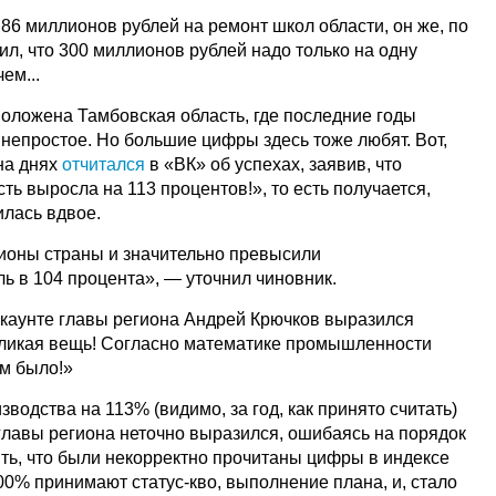
86 миллионов рублей на ремонт школ области, он же, по
л, что 300 миллионов рублей надо только на одну
ем...
оложена Тамбовская область, где последние годы
непростое. Но большие цифры здесь тоже любят. Вот,
на днях
отчитался
в «ВК» об успехах, заявив, что
ь выросла на 113 процентов!», то есть получается,
илась вдвое.
ионы страны и значительно превысили
ь в 104 процента», — уточнил чиновник.
ккаунте главы региона Андрей Крючков выразился
еликая вещь! Согласно математике промышленности
ем было!»
водства на 113% (видимо, за год, как принято считать)
 главы региона неточно выразился, ошибаясь на порядок
ть, что были некорректно прочитаны цифры в индексе
00% принимают статус-кво, выполнение плана, и, стало