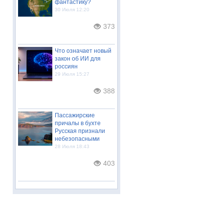
фантастику?
30 Июля 12:20
373
Что означает новый
закон об ИИ для
россиян
29 Июля 15:27
388
Пассажирские
причалы в бухте
Русская признали
небезопасными
28 Июля 18:43
403