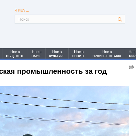
Я ищу ...
Нос в
Нос в
Нос в
Нос в
Нос в
Нос
ОБЩЕСТВЕ
НАУКЕ
КУЛЬТУРЕ
СПОРТЕ
ПРОИСШЕСТВИЯХ
МИР
ская промышленность за год