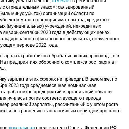
тистику уплаты налогов,
отмечает
в региональной
у с отрицательным знаком: сальдированный
быль минус убыток) организаций области по
убъектов малого предпринимательства, кредитных
ных (муниципальных) учреждений, некредитных
а январь-сентябрь 2023 года в действующих ценах
сальдированного финансового результата, полученного
вующем периоде 2022 года.
то зарплата работников обрабатывающих производств в
 На предприятиях оборонного комплекса рост зарплат
в».
ку зарплат в этих сферах не приводит. В целом же, по
ябре 2023 года среднемесячная номинальная
ата работников предприятий и организаций области
 увеличилась против соответствующего периода
змер реальной зарплаты, рассчитанный с учетом роста
ичился по сравнению с аналогичным периодом прошлого
оров
докладывал
председателю Совета Федерации РФ