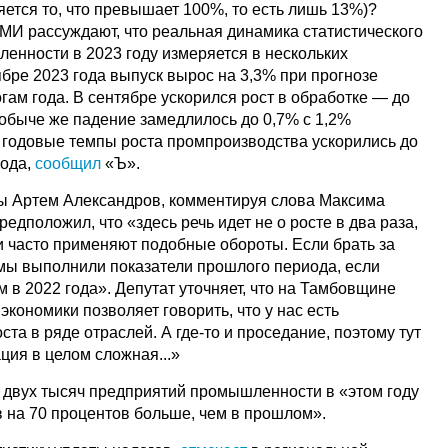
ется то, что превышает 100%, то есть лишь 13%)?
И рассуждают, что реальная динамика статистического
енности в 2023 году измеряется в нескольких
бре 2023 года выпуск вырос на 3,3% при прогнозе
гам года. В сентябре ускорился рост в обработке — до
 добыче же падение замедлилось до 0,7% с 1,2%
е годовые темпы роста промпроизводства ускорились до
года,
сообщил
«Ъ».
ы Артем Александров, комментируя слова Максима
едположил, что «здесь речь идет не о росте в два раза,
и часто применяют подобные обороты. Если брать за
 мы выполнили показатели прошлого периода, если
м в 2022 года». Депутат уточняет, что на Тамбовщине
экономики позволяет говорить, что у нас есть
та в ряде отраслей. А где-то и проседание, поэтому тут
ция в целом сложная...»
е двух тысяч предприятий промышленности в «этом году
в на 70 процентов больше, чем в прошлом».