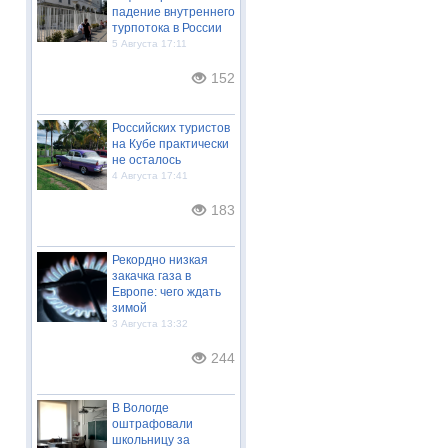
падение внутреннего
турпотока в России
5 Августа 17:11
152
Российских туристов
на Кубе практически
не осталось
4 Августа 17:41
183
Рекордно низкая
закачка газа в
Европе: чего ждать
зимой
3 Августа 13:32
244
В Вологде
оштрафовали
школьницу за