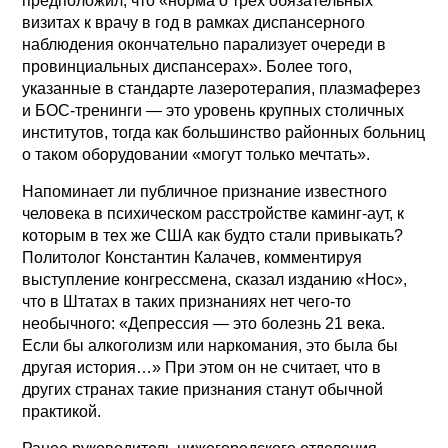
предположил, что «норма о трех обязательных
визитах к врачу в год в рамках диспансерного
наблюдения окончательно парализует очереди в
провинциальных диспансерах». Более того,
указанные в стандарте лазеротерапия, плазмаферез
и БОС-тренинги — это уровень крупных столичных
институтов, тогда как большинство районных больниц
о таком оборудовании «могут только мечтать».
Напоминает ли публичное признание известного
человека в психическом расстройстве каминг-аут, к
которым в тех же США как будто стали привыкать?
Политолог Константин Калачев, комментируя
выступление конгрессмена, сказал изданию «Нос»,
что в Штатах в таких признаниях нет чего-то
необычного: «Депрессия — это болезнь 21 века.
Если бы алкоголизм или наркомания, это была бы
другая история…» При этом он не считает, что в
других странах такие признания станут обычной
практикой.