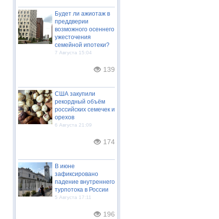
Будет ли ажиотаж в
преддверии
возможного осеннего
ужесточения
семейной ипотеки?
7 Августа 15:04
139
США закупили
рекордный объём
российских семечек и
орехов
6 Августа 21:09
174
В июне
зафиксировано
падение внутреннего
турпотока в России
5 Августа 17:11
196