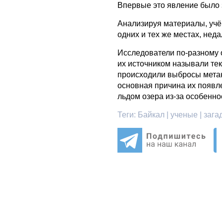
Впервые это явление было з
Анализируя материалы, учён
одних и тех же местах, нед
Исследователи по-разному 
их источником называли тек
происходили выбросы метан
основная причина их появл
льдом озера из-за особенн
Теги:
Байкал | ученые | зага