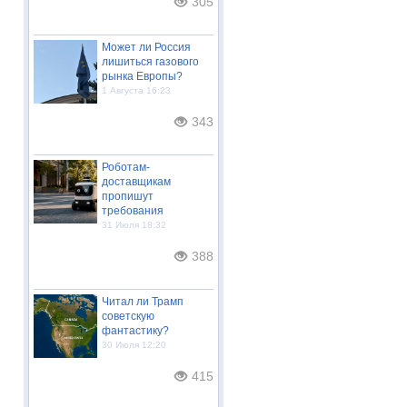
305
Может ли Россия
лишиться газового
рынка Европы?
1 Августа 16:23
343
Роботам-
доставщикам
пропишут
требования
31 Июля 18:32
388
Читал ли Трамп
советскую
фантастику?
30 Июля 12:20
415