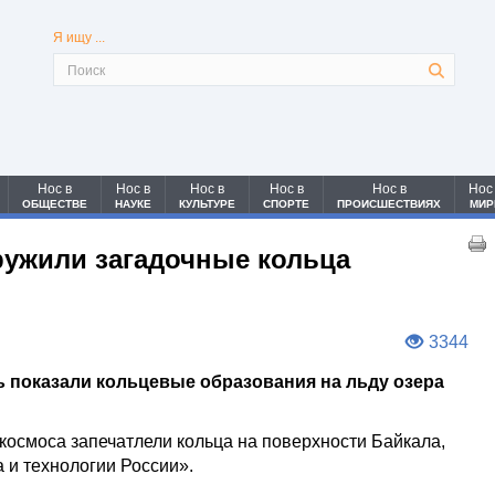
Я ищу ...
Нос в
Нос в
Нос в
Нос в
Нос в
Нос
ОБЩЕСТВЕ
НАУКЕ
КУЛЬТУРЕ
СПОРТЕ
ПРОИСШЕСТВИЯХ
МИР
ружили загадочные кольца
3344
ь показали кольцевые образования на льду озера
з космоса запечатлели кольца на поверхности Байкала,
 и технологии России».