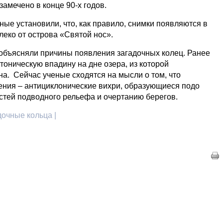
амечено в конце 90-х годов.
ые установили, что, как правило, снимки появляются в
алеко от острова «Святой нос».
объясняли причины появления загадочных колец. Ранее
тоническую впадину на дне озера, из которой
а. Сейчас ученые сходятся на мысли о том, что
ения – антициклонические вихри, образующиеся подо
остей подводного рельефа и очертанию берегов.
дочные кольца |