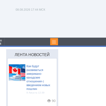
08.08.2026
17:44 МСК
 в
Е
ЛЕНТА НОВОСТЕЙ
Как будут
развиваться
американо-
канадские
отношения с
введением новых
пошлин
8 Августа 12:39
90