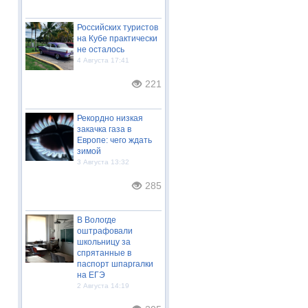
Российских туристов
на Кубе практически
не осталось
4 Августа 17:41
221
Рекордно низкая
закачка газа в
Европе: чего ждать
зимой
3 Августа 13:32
285
В Вологде
оштрафовали
школьницу за
спрятанные в
паспорт шпаргалки
на ЕГЭ
2 Августа 14:19