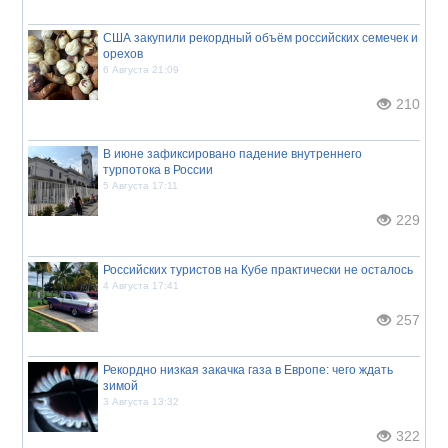
США закупили рекордный объём российских семечек и
орехов
6 Августа 21:09
210
В июне зафиксировано падение внутреннего
турпотока в России
5 Августа 17:11
229
Российских туристов на Кубе практически не осталось
4 Августа 17:41
257
Рекордно низкая закачка газа в Европе: чего ждать
зимой
3 Августа 13:32
322