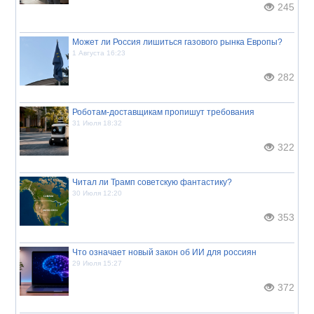
245
Может ли Россия лишиться газового рынка Европы?
1 Августа 16:23
282
Роботам-доставщикам пропишут требования
31 Июля 18:32
322
Читал ли Трамп советскую фантастику?
30 Июля 12:20
353
Что означает новый закон об ИИ для россиян
29 Июля 15:27
372