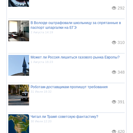
292
В Вологде оштрафовали школьницу за спрятанные в
паспорт шпаргалки на ЕГЭ
2 Августа 14:19
310
Может ли Россия лишиться газового рынка Европы?
1 Августа 16:23
348
Роботам-доставщикам пропишут требования
31 Июля 18:32
391
Читал ли Трамп советскую фантастику?
30 Июля 12:20
420