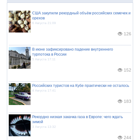
США закупили рекордный объём российских семечек и
орехов
6 Августа 21:09
126
В июне зафиксировано падение внутреннего
турпотока в России
5 Августа 17:11
152
Российских туристов на Кубе практически не осталось
4 Августа 17:41
183
Рекордно низкая закачка газа в Европе: чего ждать
зимой
3 Августа 13:32
244