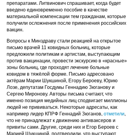
препаратами. Литвинович спрашивает, когда будет
введено единовременно пособие в качестве
материальной компенсации тем гражданам, которые
получили осложнения после применения российских
вакцин.
Вопросы к Минздраву стали реакцией на открытое
письмо врачей 11 ковидных больниц, которые
предложили политикам и артистам, выступающим
против вакцинации, провести экскурсию в «красные»
зоны больниц, где проходят лечение больные
ковидом в тяжёлой форме. Письмо адресовано
актёрам Марии Шукшиной, Егору Бероеву, Юрию
Лозе, депутатам Госдумы Геннадию Зюганову и
Сергею Миронову. Авторы письма считают, что
именно позиция медийных лиц сподвигает миллионы
людей не прививаться. Некоторые адресаты, как
например лидер КПРФ Геннадий Зюганов,
отметили
,
что не принадлежат к движению антиваксеров и
привиты сами. Другие, среди них и Егор Бероев с
Марией Шукшиной, подтвердили, что выступают