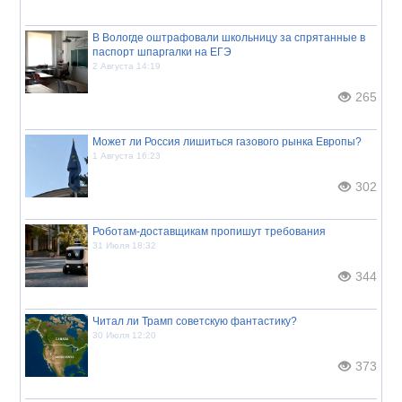
В Вологде оштрафовали школьницу за спрятанные в
паспорт шпаргалки на ЕГЭ
2 Августа 14:19
265
Может ли Россия лишиться газового рынка Европы?
1 Августа 16:23
302
Роботам-доставщикам пропишут требования
31 Июля 18:32
344
Читал ли Трамп советскую фантастику?
30 Июля 12:20
373