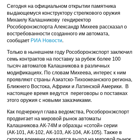
Сегодня на официальном открытии памятника
выдающемуся конструктору стрелкового оружия
Михаилу Калашникову гендиректор
Рособоронэкспорта Александр Михеев рассказал о
востребованности созданного им автомата,
сообщает
РИА Новости
.
Только в нынешнем году Рособоронэкспорт заключил
семь контрактов на поставку за рубеж более 100
тысяч автоматов Калашникова в различных
модификациях. По словам Михеева, интерес к ним
проявляют страны Азиатско-Тихоокеанского региона,
Ближнего Востока, Африки и Латинской Америки. В
настоящее время ведутся переговоры о поставках
этого оружия с новыми заказчиками.
Как подчеркнул глава ведомства, Рособоронэкспорт
продвигает на мировой рынок автоматы
Калашникова АК-74М и образцы «сотой» серии
(АК-101, АК-102, АК-103, АК-104, АК-105). Также в
скором времени ожидается выход на мировой рынок