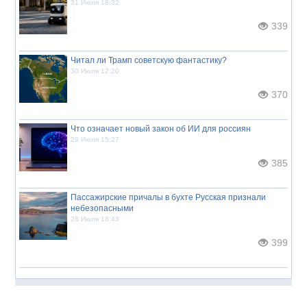
31 Июля 18:32
339
Читал ли Трамп советскую фантастику?
30 Июля 12:20
370
Что означает новый закон об ИИ для россиян
29 Июля 15:27
385
Пассажирские причалы в бухте Русская признали
небезопасными
28 Июля 18:43
399