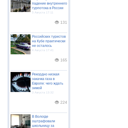
падение внутреннего
турпотока в России
5 Августа 17:11
131
Российских туристов
на Кубе практически
не осталось
4 Августа 17:41
165
Рекордно низкая
закачка газа в
Европе: чего ждать
зимой
3 Августа 13:32
224
В Вологде
оштрафовали
школьницу за