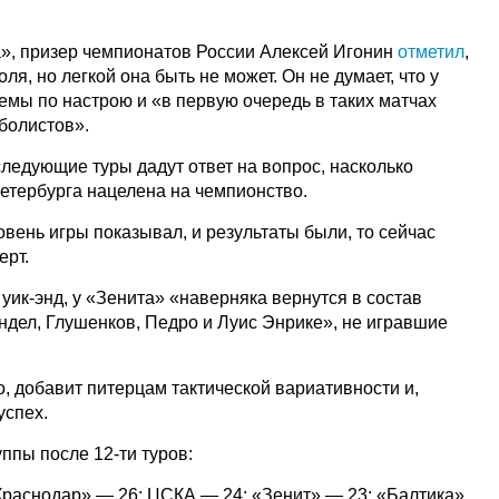
», призер чемпионатов России Алексей Игонин
отметил
,
оля, но легкой она быть не может. Он не думает, что у
емы по настрою и «в первую очередь в таких матчах
тболистов».
следующие туры дадут ответ на вопрос, насколько
Петербурга нацелена на чемпионство.
вень игры показывал, и результаты были, то сейчас
ерт.
ик-энд, у «Зенита» «наверняка вернутся в состав
ндел, Глушенков, Педро и Луис Энрике», не игравшие
, добавит питерцам тактической вариативности и,
успех.
пы после 12-ти туров:
Краснодар» — 26; ЦСКА — 24; «Зенит» — 23; «Балтика»