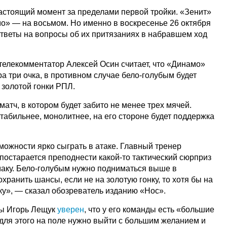
астоящий момент за пределами первой тройки. «Зенит»
мо» — на восьмом. Но именно в воскресенье 26 октября
ответы на вопросы об их притязаниях в набравшем ход
телекомментатор Алексей Осин считает, что «Динамо»
ра три очка, в противном случае бело-голубым будет
 золотой гонки РПЛ.
матч, в котором будет забито не менее трех мячей.
табильнее, монолитнее, на его стороне будет поддержка
можности ярко сыграть в атаке. Главный тренер
постарается преподнести какой-то тактический сюрприз
аку. Бело-голубым нужно подниматься выше в
хранить шансы, если не на золотую гонку, то хотя бы на
ку», — сказал обозреватель изданию «Нос».
ды Игорь Лещук
уверен
, что у его команды есть «большие
 для этого на поле нужно выйти с большим желанием и