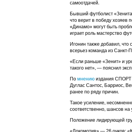
самоотдачей.
Бывший футболист «Зенита
что верит в победу хозяев п
«Динамо» могут быть пробл
играет роль мастерство фу
Игонин также добавил, что 
всерьез команда из Санкт-
«Если раньше «Зенит» и уро
такого нет», — пояснил эксп
По
мнению
издания СПОРТ у
Дуглас Сантос, Барриос, Ве
ранее по ряду причин.
Такое усиление, несомненно
соответственно, шансов на 
Положение лидирующей груп
«Локомотив» — 26 очков; «