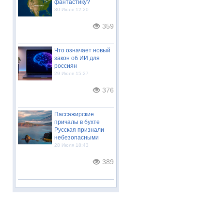
фантастику?
30 Июля 12:20
359
Что означает новый
закон об ИИ для
россиян
29 Июля 15:27
376
Пассажирские
причалы в бухте
Русская признали
небезопасными
28 Июля 18:43
389