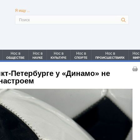
Я ищу ...
Нос в
Нос в
Нос в
Нос в
Нос в
Нос
ОБЩЕСТВЕ
НАУКЕ
КУЛЬТУРЕ
СПОРТЕ
ПРОИСШЕСТВИЯХ
МИР
нкт-Петербурге у «Динамо» не
 настроем