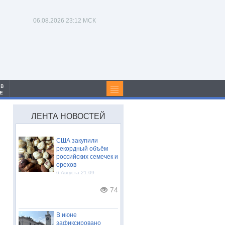
06.08.2026
23:12 МСК
 в
Е
ЛЕНТА НОВОСТЕЙ
США закупили
рекордный объём
российских семечек и
орехов
6 Августа 21:09
74
В июне
зафиксировано