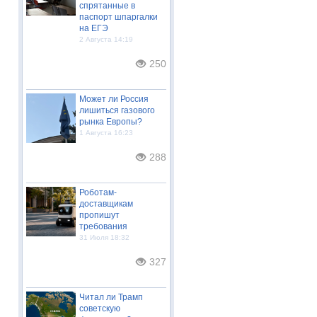
спрятанные в
паспорт шпаргалки
на ЕГЭ
2 Августа 14:19
250
Может ли Россия
лишиться газового
рынка Европы?
1 Августа 16:23
288
Роботам-
доставщикам
пропишут
требования
31 Июля 18:32
327
Читал ли Трамп
советскую