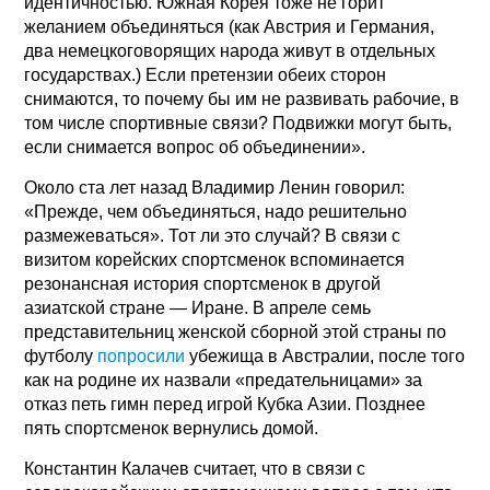
идентичностью. Южная Корея тоже не горит
желанием объединяться (как Австрия и Германия,
два немецкоговорящих народа живут в отдельных
государствах.) Если претензии обеих сторон
снимаются, то почему бы им не развивать рабочие, в
том числе спортивные связи? Подвижки могут быть,
если снимается вопрос об объединении».
Около ста лет назад Владимир Ленин говорил:
«Прежде, чем объединяться, надо решительно
размежеваться». Тот ли это случай? В связи с
визитом корейских спортсменок вспоминается
резонансная история спортсменок в другой
азиатской стране — Иране. В апреле семь
представительниц женской сборной этой страны по
футболу
попросили
убежища в Австралии, после того
как на родине их назвали «предательницами» за
отказ петь гимн перед игрой Кубка Азии. Позднее
пять спортсменок вернулись домой.
Константин Калачев считает, что в связи с