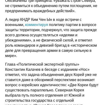
Обозначены три принципа: «уважать строй Севера,
не стремиться к объединению путем поглощения, не
предпринимать враждебных действий».
А лидер КНДР Ким Чен Ын в ходе встречи с
военными,
комментируя
политику партии в вопросе
защиты территории, подчеркнул, что защита прежде
всего должна осуществляться «идеями и
убеждениями», а не физической силой, и отметил
роль командиров и дивизий бригад в «историческом
деле для превращения армии в самую сильную в
мире».
Глава «Политической экспертной группы»
Константин Калачев в беседе с изданием «Нос»
отметил, что задача объединения двух Корей уже не
ставится даже в обозримой перспективе возникает
вопрос о корейских идентичностях: «Две Кореи будут
существовать параллельно. Северная Корея
выбрала путь полного отделения от Южной и
строительства государства с отдельной