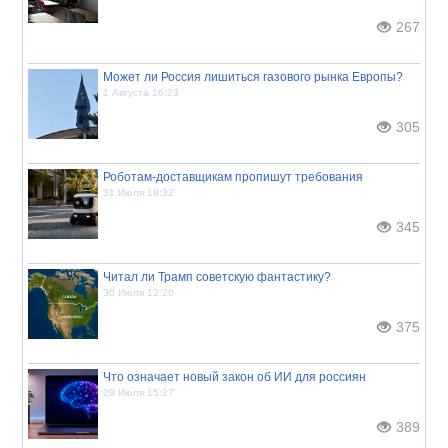
267
Может ли Россия лишиться газового рынка Европы?
1 Августа 16:23
305
Роботам-доставщикам пропишут требования
31 Июля 18:32
345
Читал ли Трамп советскую фантастику?
30 Июля 12:20
375
Что означает новый закон об ИИ для россиян
29 Июля 15:27
389