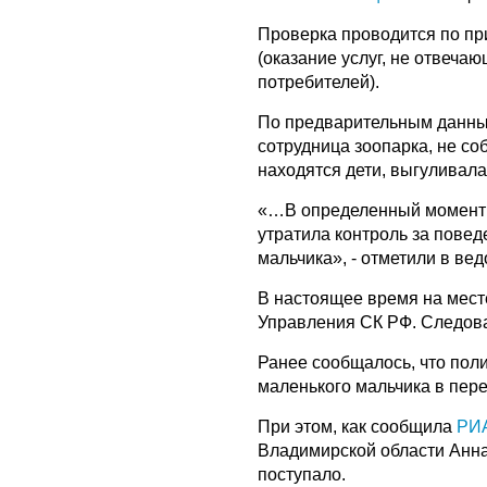
Проверка проводится по пр
(оказание услуг, не отвеча
потребителей).
По предварительным данны
сотрудница зоопарка, не со
находятся дети, выгуливал
«…В определенный момент о
утратила контроль за пове
мальчика», - отметили в вед
В настоящее время на мест
Управления СК РФ. Следова
Ранее сообщалось, что пол
маленького мальчика в пере
При этом, как сообщила
РИА
Владимирской области Анна
поступало.