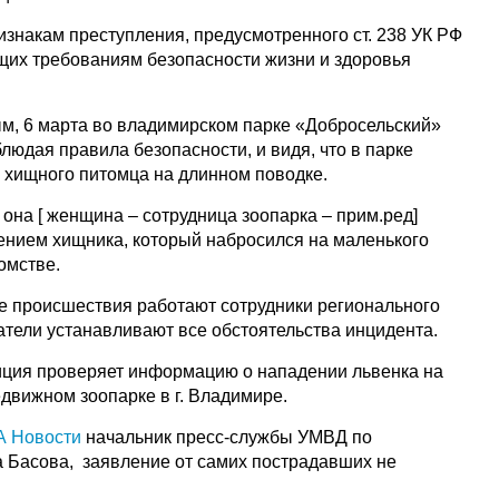
изнакам преступления, предусмотренного ст. 238 УК РФ
ющих требованиям безопасности жизни и здоровья
м, 6 марта во владимирском парке «Добросельский»
блюдая правила безопасности, и видя, что в парке
а хищного питомца на длинном поводке.
на [ женщина – сотрудница зоопарка – прим.ред]
дением хищника, который набросился на маленького
омстве.
е происшествия работают сотрудники регионального
тели устанавливают все обстоятельства инцидента.
иция проверяет информацию о нападении львенка на
движном зоопарке в г. Владимире.
 Новости
начальник пресс-службы УМВД по
 Басова, заявление от самих пострадавших не