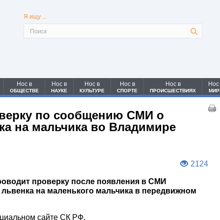
Я ищу ...
Нос в
Нос в
Нос в
Нос в
Нос в
Нос
ОБЩЕСТВЕ
НАУКЕ
КУЛЬТУРЕ
СПОРТЕ
ПРОИСШЕСТВИЯХ
МИР
верку по сообщению СМИ о
ка на мальчика во Владимире
2124
роводит проверку после появления в СМИ
львенка на маленького мальчика в передвижном
циальном сайте СК РФ.