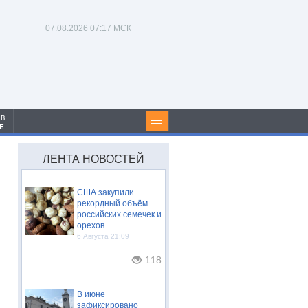
07.08.2026
07:17 МСК
 в
Е
ЛЕНТА НОВОСТЕЙ
США закупили
рекордный объём
российских семечек и
орехов
6 Августа 21:09
118
В июне
зафиксировано