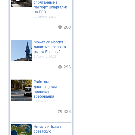
спрятанные в
паспорт шпаргалки
на ЕГЭ
2 Августа 14:19
260
Может ли Россия
лишиться газового
рынка Европы?
1 Августа 16:23
296
Роботам-
доставщикам
пропишут
требования
31 Июля 18:32
336
Читал ли Трамп
советскую