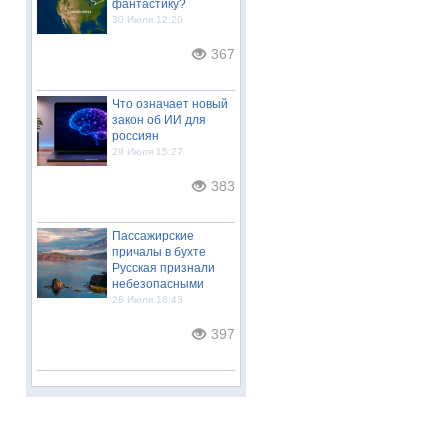
фантастику?
30 Июля 12:20
367
Что означает новый
закон об ИИ для
россиян
29 Июля 15:27
383
Пассажирские
причалы в бухте
Русская признали
небезопасными
28 Июля 18:43
397