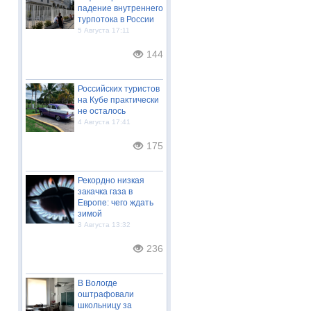
падение внутреннего
турпотока в России
5 Августа 17:11
144
Российских туристов
на Кубе практически
не осталось
4 Августа 17:41
175
Рекордно низкая
закачка газа в
Европе: чего ждать
зимой
3 Августа 13:32
236
В Вологде
оштрафовали
школьницу за