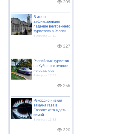
209
В июне
зафиксировано
падение внутреннего
турпотока в России
5 Августа 17:11
227
Российских туристов
на Кубе практически
не осталось
4 Августа 17:41
255
Рекордно низкая
закачка газа в
Европе: чего ждать
зимой
3 Августа 13:32
320