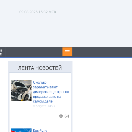
09.08.2026
15:32 МСК
 в
Е
ЛЕНТА НОВОСТЕЙ
Сколько
зарабатывают
дилерские центры на
продаже авто на
самом деле
9 Августа 13:27
64
Как будут