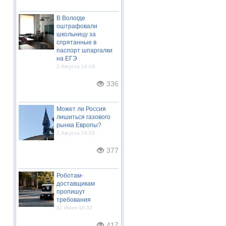
В Вологде
оштрафовали
школьницу за
спрятанные в
паспорт шпаргалки
на ЕГЭ
2 Августа 14:19
336
Может ли Россия
лишиться газового
рынка Европы?
1 Августа 16:23
377
Роботам-
доставщикам
пропишут
требования
31 Июля 18:32
417