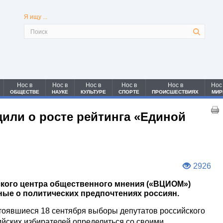
Я ищу ...
Нос в
Нос в
Нос в
Нос в
Нос в
Нос
ОБЩЕСТВЕ
НАУКЕ
КУЛЬТУРЕ
СПОРТЕ
ПРОИСШЕСТВИЯХ
МИР
или о росте рейтинга «Единой
2926
кого центра общественного мнения («ВЦИОМ»)
ые о политических предпочтениях россиян.
тоявшиеся 18 сентября выборы депутатов российского
йских избирателей определиться со своими