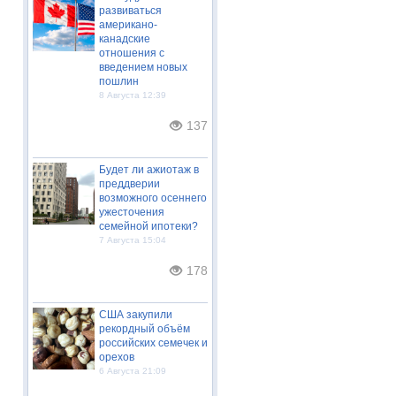
развиваться
американо-
канадские
отношения с
введением новых
пошлин
8 Августа 12:39
137
Будет ли ажиотаж в
преддверии
возможного осеннего
ужесточения
семейной ипотеки?
7 Августа 15:04
178
США закупили
рекордный объём
российских семечек и
орехов
6 Августа 21:09