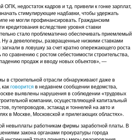
ОПК, недостаток кадров и т.д. привели к гонке зарплат,
азначать стимулирующие надбавки, чтобы удержать
ципе не могли профинансировать. Гражданским
ти кредитования вследствие уровня ставки
тельно стало проблематично обеспечивать приемлемый
. Ну а девелоперы, развращенные низкими ставками
я загнали в ловушку за счет кратно опережающего роста
 по сравнению с ростом себестоимости строительства,
 падению продаж и вводу новых объектов», —
мы в строительной отрасли обнаруживают даже в
, как
говорится
в недавнем сообщении ведомства,
Москве выявлены нарушения в соблюдении «трудовых
строительной компании, осуществляющей капитальный
тов, путепроводов, эстакад и тоннелей на авто и
ях в Москве, Московской и прилегающих областях».
ной невыплаты работникам фирмы заработной платы. В
шениями закона органами прокуратуры города
ой инспекцией труда приняты меры реагирования,