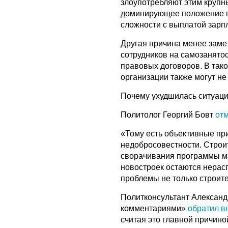
злоупотребляют этим круп
доминирующее положение в 
сложности с выплатой зарпл
Другая причина менее заме
сотрудников на самозанятос
правовых договоров. В так
организации также могут не
Почему ухудшилась ситуаци
Политолог Георгий Бовт
от
«Тому есть объективные пр
недобросовестности. Строи
сворачивания программы ма
новостроек остаются нерасп
проблемы не только строит
Политконсультант Александ
комментариями»
обратил в
считая это главной причин