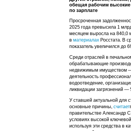
обещая рабочим высокие 
по зарплате
Просроченная задолженност
2025 года превысила 1 млр
месяцем выросла на 840,0 м
в
материалах
Росстата. В с
показатель увеличился до 69
Среди отраслей в печальном
обрабатывающие производст
недвижимым имуществом — 
деятельность профессионал
водоотведение, организация
ликвидации загрязнений — 
У ставшей актуальной для 
основные причины,
считает
правительстве Александр С
условиях высокой ключевой
используя эти средства в к