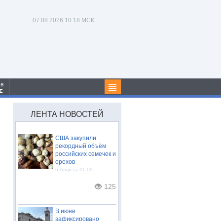
07.08.2026
10:18 МСК
 в
Е
ЛЕНТА НОВОСТЕЙ
США закупили
рекордный объём
российских семечек и
орехов
6 Августа 21:09
125
В июне
зафиксировано