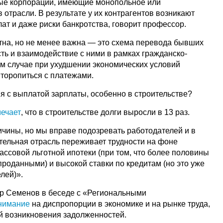
ные корпорации, имеющие монопольное или
отрасли. В результате у их контрагентов возникают
ат и даже риски банкротства, говорит профессор.
тна, но не менее важна — это схема перевода бывших
ть и взаимодействие с ними в рамках гражданско-
ом случае при ухудшении экономических условий
 торопиться с платежами.
я с выплатой зарплаты, особенно в строительстве?
мечает
, что в строительстве долги выросли в 13 раз.
ичины, но мы вправе подозревать работодателей и в
тельная отрасль переживает трудности на фоне
ссовой льготной ипотеки (при том, что более половины
роданными) и высокой ставки по кредитам (но это уже
елей)».
р Семенов в беседе с «Региональными
нимание
на диспропорции в экономике и на рынке труда,
ой возникновения задолженностей.