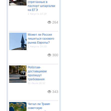
спрятанные в
паспорт шпаргалки
на ЕГЭ
2 Августа 14:19
264
Может ли Россия
лишиться газового
рынка Европы?
1 Августа 16:23
300
Роботам-
доставщикам
пропишут
требования
31 Июля 18:32
343
Читал ли Трамп
советскую