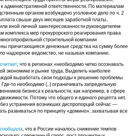
к административной ответственности. По материалам
дственным органом возбуждено уголовное дело по ч. 2
выплата свыше двух месяцев заработной платы,
или иной личной заинтересованности руководителем
там комплекса мер прокурорского реагирования права
в многопрофильной строительной компании
ены причитающиеся денежные средства на сумму более
ло надзорное ведомство, не называя компанию.
в
считает
, что в регионах «необходимо четко осознавать
ой экономике и рынке труда. Выделить наиболее
аждой выработать свои подходы к решению проблемы
 Где-то необходимо (..) ограничивать запредельную
венников бизнеса к реальности, как например, в сфере
движимости. Потому что общего и единого рецепта нет,
о без устранения возникших диспропорций сейчас —
ать развиваться по принципу «домино», захватывая все
сообщала
, что в России началось снижение темпов
есколько: сдержанный спрос, рост процентных