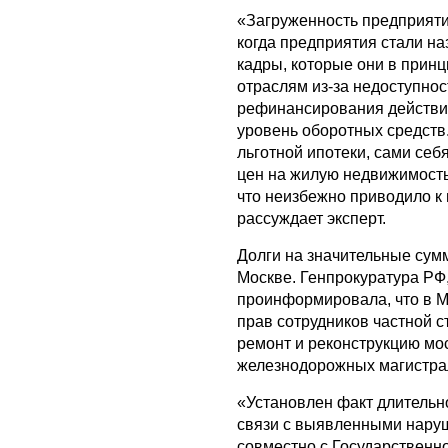
«Загруженность предприятий 
когда предприятия стали н
кадры, которые они в прин
отраслям из-за недоступнос
рефинансирования действи
уровень оборотных средств
льготной ипотеки, сами себ
цен на жилую недвижимость
что неизбежно приводило к
рассуждает эксперт.
Долги на значительные сум
Москве. Генпрокуратура РФ
проинформировала, что в 
прав сотрудников частной 
ремонт и реконструкцию мос
железнодорожных магистрал
«Установлен факт длитель
связи с выявленными нару
совместно с Государственн