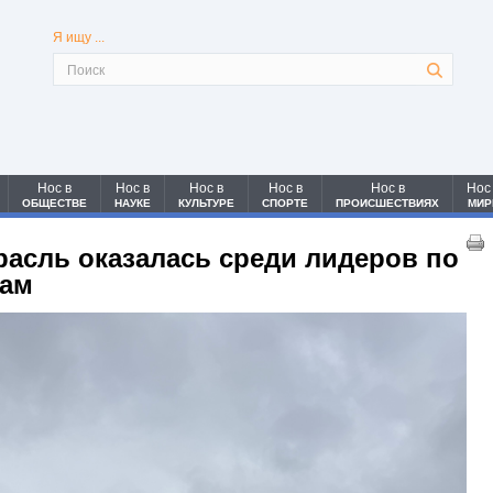
Я ищу ...
Нос в
Нос в
Нос в
Нос в
Нос в
Нос
ОБЩЕСТВЕ
НАУКЕ
КУЛЬТУРЕ
СПОРТЕ
ПРОИСШЕСТВИЯХ
МИР
расль оказалась среди лидеров по
гам