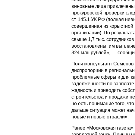
виновные лица привлечены 
прокурорской проверки сле
ст. 145.1 УК РФ (полная не
совершенная из корыстной 
организации). По результа
свыше 1,7 тыс. сотруднико
восстановлены, им выплач
824 млн рублей», — сообщи
Политконсультант Семено
диспропорции в региональн
проблемные сферы и для к
задолженности по зарплате.
жадность и приводить собст
строительства и продажи не
но есть понимание того, чт
дальше ситуация может нач
новые и новые отрасли».
Ранее «Московская газета»
зарплатной гонки. Причин н