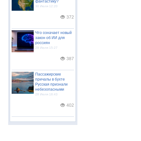
фантастику?
30 Июля 12:20
372
Что означает новый
закон об ИИ для
россиян
29 Июля 15:27
387
Пассажирские
причалы в бухте
Русская признали
небезопасными
28 Июля 18:43
402