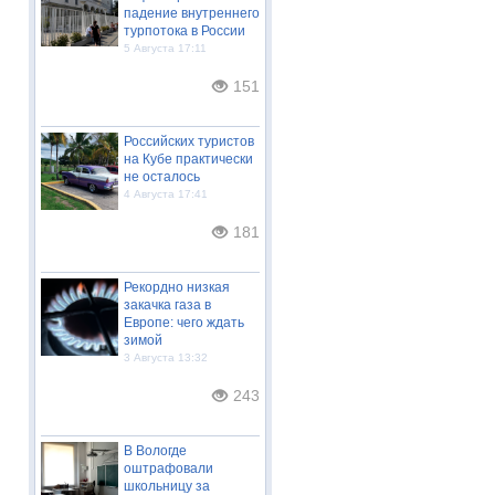
падение внутреннего
турпотока в России
5 Августа 17:11
151
Российских туристов
на Кубе практически
не осталось
4 Августа 17:41
181
Рекордно низкая
закачка газа в
Европе: чего ждать
зимой
3 Августа 13:32
243
В Вологде
оштрафовали
школьницу за