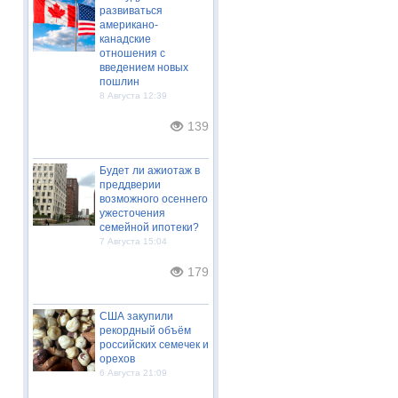
развиваться
американо-
канадские
отношения с
введением новых
пошлин
8 Августа 12:39
139
Будет ли ажиотаж в
преддверии
возможного осеннего
ужесточения
семейной ипотеки?
7 Августа 15:04
179
США закупили
рекордный объём
российских семечек и
орехов
6 Августа 21:09