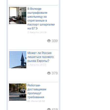
В Вологде
оштрафовали
школьницу за
спрятанные в
паспорт шпаргалки
на ЕГЭ
2 Августа 14:19
339
Может ли Россия
лишиться газового
рынка Европы?
1 Августа 16:23
379
Роботам-
доставщикам
пропишут
требования
31 Июля 18:32
419