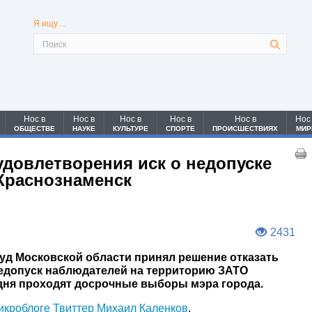
Я ищу ...
Нос в
Нос в
Нос в
Нос в
Нос в
Нос
ОБЩЕСТВЕ
НАУКЕ
КУЛЬТУРЕ
СПОРТЕ
ПРОИСШЕСТВИЯХ
МИР
удовлетворения иск о недопуске
Краснознаменск
2431
уд Московской области принял решение отказать
едопуск наблюдателей на территорию ЗАТО
одня проходят досрочные выборы мэра города.
икроблоге Твиттер
Михаил Каленков
.