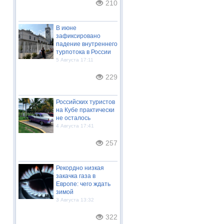
210
В июне
зафиксировано
падение внутреннего
турпотока в России
5 Августа 17:11
229
Российских туристов
на Кубе практически
не осталось
4 Августа 17:41
257
Рекордно низкая
закачка газа в
Европе: чего ждать
зимой
3 Августа 13:32
322