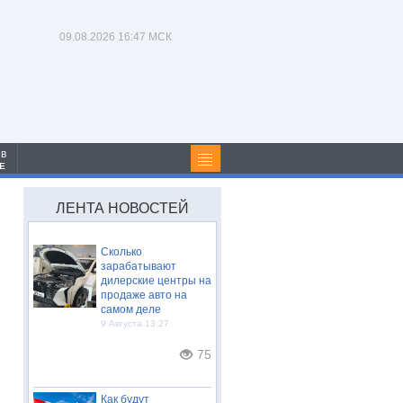
09.08.2026
16:47 МСК
 в
Е
ЛЕНТА НОВОСТЕЙ
Сколько
зарабатывают
дилерские центры на
продаже авто на
самом деле
9 Августа 13:27
75
Как будут