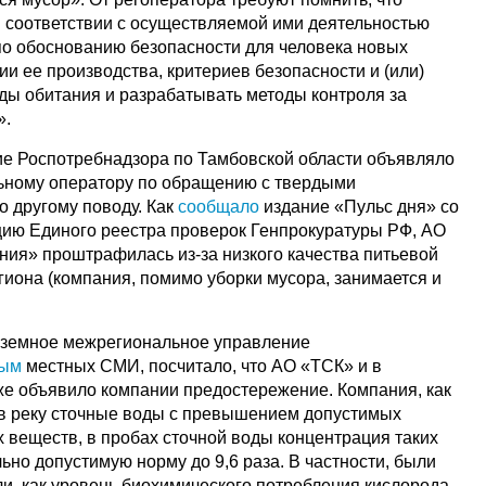
 соответствии с осуществляемой ими деятельностью
о обоснованию безопасности для человека новых
ии ее производства, критериев безопасности и (или)
ды обитания и разрабатывать методы контроля за
».
ие Роспотребнадзора по Тамбовской области объявляло
ьному оператору по обращению с твердыми
 другому поводу. Как
сообщало
издание «Пульс дня» со
ию Единого реестра проверок Генпрокуратуры РФ, АО
ния» проштрафилась из-за низкого качества питьевой
гиона (компания, помимо уборки мусора, занимается и
оземное межрегиональное управление
ным
местных СМИ, посчитало, что АО «ТСК» и в
кже объявило компании предостережение. Компания, как
в реку сточные воды с превышением допустимых
 веществ, в пробах сточной воды концентрация таких
но допустимую норму до 9,6 раза. В частности, были
и, как уровень биохимического потребления кислорода,