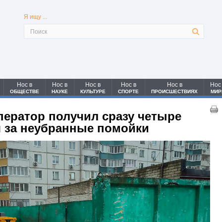
Я ищу ...
Нос в
Нос в
Нос в
Нос в
Нос в
Нос
ОБЩЕСТВЕ
НАУКЕ
КУЛЬТУРЕ
СПОРТЕ
ПРОИСШЕСТВИЯХ
МИР
ператор получил сразу четыре
 за неубранные помойки