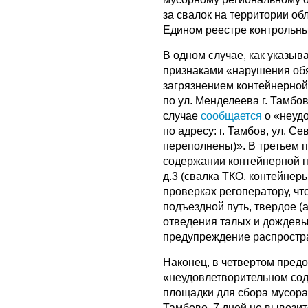
за свалок на территории о
Едином реестре контрольн
В одном случае, как указыв
признаками «нарушения обя
загрязнением контейнерной
по ул. Менделеева г. Тамб
случае
сообщается
о «неуд
по адресу: г. Тамбов, ул. С
переполнены)». В третьем
содержании контейнерной пл
д.3 (свалка ТКО, контейнер
проверках регоператору, чт
подъездной путь, твердое (
отведения талых и дождевы
предупреждение распростра
Наконец, в четвертом пре
«неудовлетворительном сод
площадки для сбора мусора 
Тамбове, 7 дней не вывозит