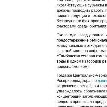
«хозяйствующие субъекты в
должны проводить работы п
видов продукции и технолог
безвредности факторов сре
факторами среды обитания
Около года назад управлен
предостережение регионал
коммунальными отходами по
ссылкой также на информац
«Тамбовская сетевая компа
воды в одном из городов ре
водоснабжением).
Тогда же Центрально-Черн
Росприроднадзора, по
дан
загрязнении реки Цна и та
утверждалось, сбрасывала 
концентраций загрязняющих
веществ превышала предель
превышены такие показател