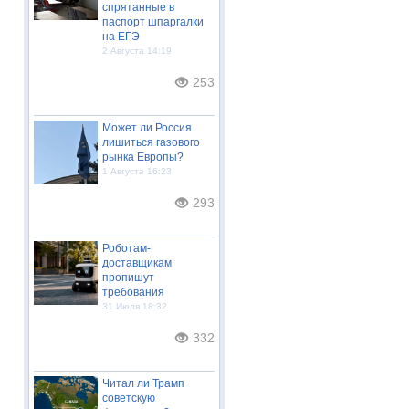
спрятанные в
паспорт шпаргалки
на ЕГЭ
2 Августа 14:19
253
Может ли Россия
лишиться газового
рынка Европы?
1 Августа 16:23
293
Роботам-
доставщикам
пропишут
требования
31 Июля 18:32
332
Читал ли Трамп
советскую