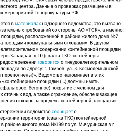
бластного центра. Данные о проверках размещены в
ых мероприятий Генпрокуратуры РФ.
ается в
материалах
надзорного ведомства, это вызвано
зательных требований со стороны АО «ТСК», а именно:
 площадки, расположенной в районе жилого дома №7
ова твердыми коммунальными отходами». В другом
овлетворительном содержании контейнерной площадки
еверо-Западная, д.10 (свалка ТКО, контейнеры
 предостережении
говорится
о «неудовлетворительном
ощадки по адресу: г. Тамбов, ул. З. Космодемьянской,
ы переполнены)». Ведомство напоминает в этих
о «контейнерные площадки (...) должны иметь
асфальтовое, бетонное) покрытие с уклоном для
х сточных вод, а также ограждение, обеспечивающее
нения отходов за пределы контейнерной площадки».
достережении ведомство
сообщает
о
ержании территории (свалка ТКО) контейнерной
в районе жилого дома №199 по ул. Мичуринская в г.
ся мусор». От регоператора требуют помнить, что