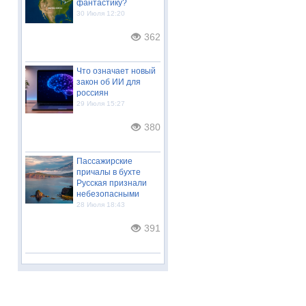
фантастику?
30 Июля 12:20
362
Что означает новый
закон об ИИ для
россиян
29 Июля 15:27
380
Пассажирские
причалы в бухте
Русская признали
небезопасными
28 Июля 18:43
391