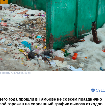
Косенков/ Анатолий Ланге
5911
его года прошли в Тамбове не совсем празднично
лоб горожан на сорванный график вывоза отходов