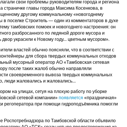
лагали свои проблемы руководителям города и региона
на страничке главы города Максима Косенкова, в
вященному другому коммунальному «новогоднему
ы в поселке Строитель — один из комментаторов в духе
тему тамбовских помоек и новогоднего настроения: он
тного разбросанного по ледяной дороге мусора и
ь двор украсили к Новому году... цветным мусором».
ители властей обычно поясняли, что в соответствии с
контейнеры для сбора твердых коммунальных отходов
льный мусорный оператор АО «Тамбовская сетевая
тору после таких жалоб обычно направляли
сти своевременного вывоза твердых коммунальных
, люди жаловались и жаловались...
ром на улицах, сетуя на плохую работу по уборке
мбовской сетевой компании»
появляется
«праздничная»
ники регоператора при помощи гидроподъёмника помогли
ие Роспотребнадзора по Тамбовской области объявило
ператору АО «ТСК» сразу четыре предостережения из-