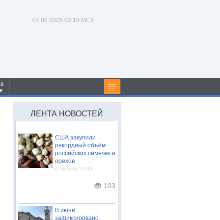
07.08.2026
02:19 МСК
 в
Е
ЛЕНТА НОВОСТЕЙ
США закупили
рекордный объём
российских семечек и
орехов
6 Августа 21:09
103
В июне
зафиксировано