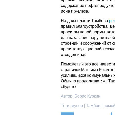
содержание нефтепродуктов
иона и железа.
На днях власти Тамбова
ре
правил благоустройства. Д
проектом новой нормы, кот
для наказания нарушителей
строений и сооружений от сн
препятствующие либо созд
отходов и т.д.
Поможет ли это все навести
страничке Максима Косенко
усилившихся коммунальных п
Обычно продолжают: «...Так
сбудется.
Автор:
Борис Куркин
Теги:
мусор | Тамбов | помой