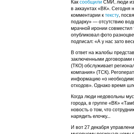
Как
сообщили
СМИ, люди из
в аккаунтах «ВК». Сегодня 
комментарии к
тексту
, пос
подарку» — отсутствию вод
мрачной иронии совместил 
опубликовал фото разноцве
подписал: «А у нас зато вес
В ответ на жалобы представ
заключенными договорами 
(ТКО) обслуживает региона
компания» (ТСК). Регопера
информацию «о необходимо
отходов». Однако время шло
Когда люди недовольны мусо
города, в группе «ВК» «Та
новость о том, что сотруд
нарядить елочку...
И вот 27 декабря управлен
мусорному региональному о