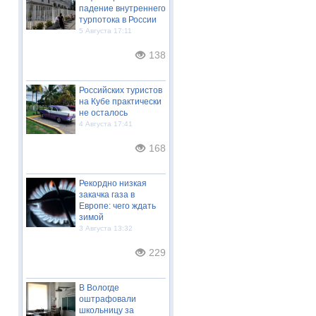
падение внутреннего
турпотока в России
5 Августа 17:11
138
Российских туристов
на Кубе практически
не осталось
4 Августа 17:41
168
Рекордно низкая
закачка газа в
Европе: чего ждать
зимой
3 Августа 13:32
229
В Вологде
оштрафовали
школьницу за