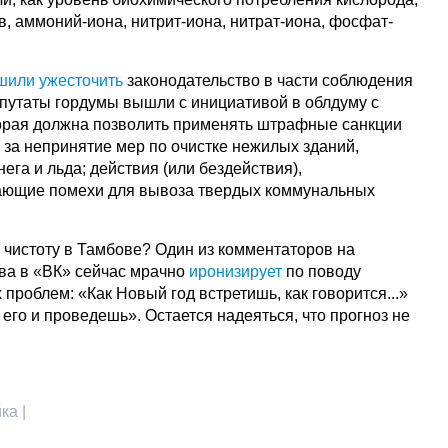
, аммоний-иона, нитрит-иона, нитрат-иона, фосфат-
шили ужесточить
законодательство в части соблюдения
епутаты гордумы вышли с инициативой в облдуму с
орая должна позволить применять штрафные санкции
 за непринятие мер по очистке нежилых зданий,
ега и льда; действия (или бездействия),
ающие помехи для вывоза твердых коммунальных
 чистоту в Тамбове? Один из комментаторов на
ва в «ВК» сейчас мрачно
иронизирует
по поводу
роблем: «Как Новый год встретишь, как говорится...»
 его и проведешь». Остается надеяться, что прогноз не
ка |