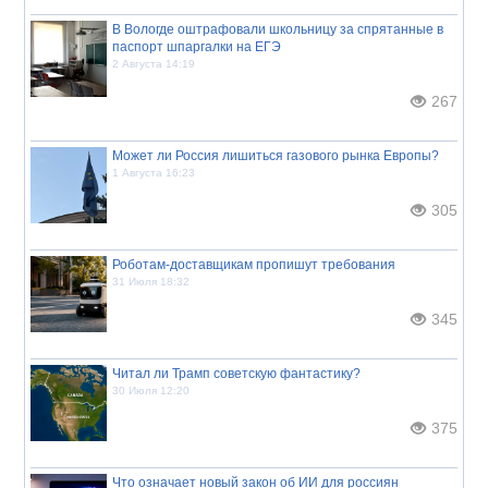
В Вологде оштрафовали школьницу за спрятанные в
паспорт шпаргалки на ЕГЭ
2 Августа 14:19
267
Может ли Россия лишиться газового рынка Европы?
1 Августа 16:23
305
Роботам-доставщикам пропишут требования
31 Июля 18:32
345
Читал ли Трамп советскую фантастику?
30 Июля 12:20
375
Что означает новый закон об ИИ для россиян