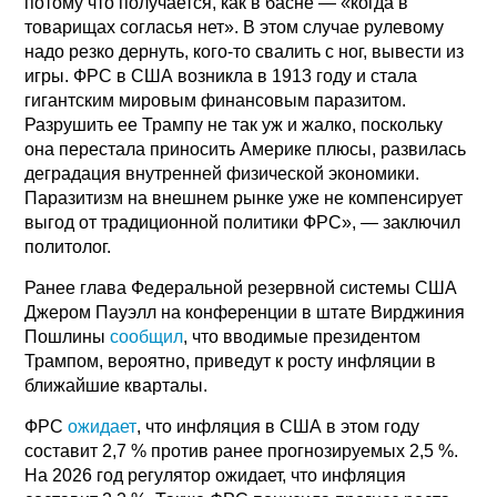
потому что получается, как в басне — «когда в
товарищах согласья нет». В этом случае рулевому
надо резко дернуть, кого-то свалить с ног, вывести из
игры. ФРС в США возникла в 1913 году и стала
гигантским мировым финансовым паразитом.
Разрушить ее Трампу не так уж и жалко, поскольку
она перестала приносить Америке плюсы, развилась
деградация внутренней физической экономики.
Паразитизм на внешнем рынке уже не компенсирует
выгод от традиционной политики ФРС», — заключил
политолог.
Ранее глава Федеральной резервной системы США
Джером Пауэлл на конференции в штате Вирджиния
Пошлины
сообщил
, что вводимые президентом
Трампом, вероятно, приведут к росту инфляции в
ближайшие кварталы.
ФРС
ожидает
, что инфляция в США в этом году
составит 2,7 % против ранее прогнозируемых 2,5 %.
На 2026 год регулятор ожидает, что инфляция