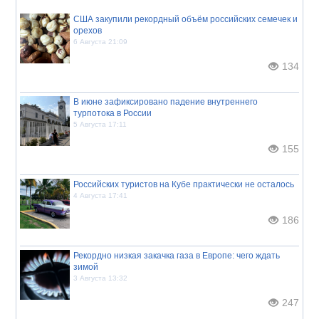
США закупили рекордный объём российских семечек и
орехов
6 Августа 21:09
134
В июне зафиксировано падение внутреннего
турпотока в России
5 Августа 17:11
155
Российских туристов на Кубе практически не осталось
4 Августа 17:41
186
Рекордно низкая закачка газа в Европе: чего ждать
зимой
3 Августа 13:32
247