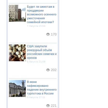
Будет ли ажиотаж в
преддверии
возможного осеннего
ужесточения
семейной ипотеки?
7 Августа 15:04
170
США закупили
рекордный объём
российских семечек и
орехов
6 Августа 21:09
202
В июне
зафиксировано
падение внутреннего
турпотока в России
5 Августа 17:11
221