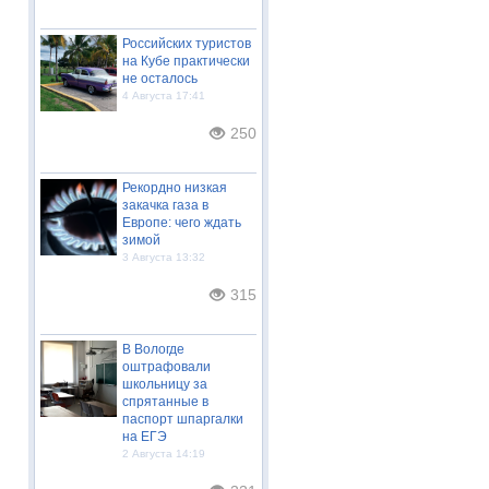
Российских туристов
на Кубе практически
не осталось
4 Августа 17:41
250
Рекордно низкая
закачка газа в
Европе: чего ждать
зимой
3 Августа 13:32
315
В Вологде
оштрафовали
школьницу за
спрятанные в
паспорт шпаргалки
на ЕГЭ
2 Августа 14:19