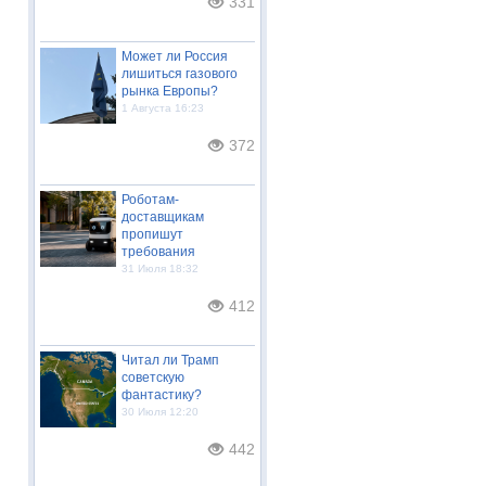
331
Может ли Россия
лишиться газового
рынка Европы?
1 Августа 16:23
372
Роботам-
доставщикам
пропишут
требования
31 Июля 18:32
412
Читал ли Трамп
советскую
фантастику?
30 Июля 12:20
442