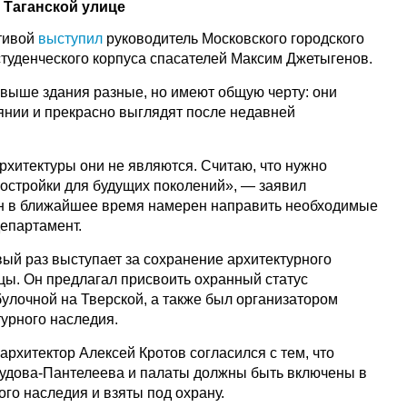
на Таганской улице
тивой
выступил
руководитель Московского городского
студенческого корпуса спасателей Максим Джетыгенов.
 выше здания разные, но имеют общую черту: они
янии и прекрасно выглядят после недавней
хитектуры они не являются. Считаю, что нужно
постройки для будущих поколений», — заявил
он в ближайшее время намерен направить необходимые
епартамент.
ый раз выступает за сохранение архитектурного
цы. Он предлагал присвоить охранный статус
улочной на Тверской, а также был организатором
турного наследия.
архитектор Алексей Кротов согласился с тем, что
лудова-Пантелеева и палаты должны быть включены в
ого наследия и взяты под охрану.