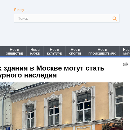
Я ищу ...
Нос в
Нос в
Нос в
Нос в
Нос в
Нос
ОБЩЕСТВЕ
НАУКЕ
КУЛЬТУРЕ
СПОРТЕ
ПРОИСШЕСТВИЯХ
МИР
 здания в Москве могут стать
урного наследия