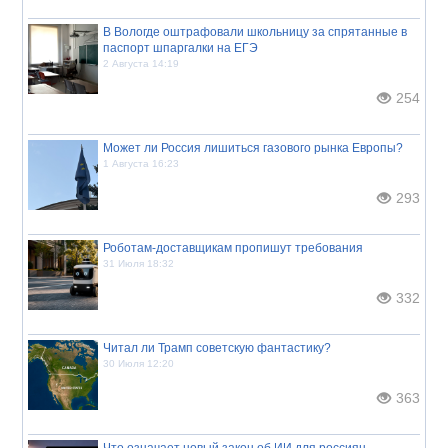
В Вологде оштрафовали школьницу за спрятанные в
паспорт шпаргалки на ЕГЭ
2 Августа 14:19
254
Может ли Россия лишиться газового рынка Европы?
1 Августа 16:23
293
Роботам-доставщикам пропишут требования
31 Июля 18:32
332
Читал ли Трамп советскую фантастику?
30 Июля 12:20
363
Что означает новый закон об ИИ для россиян