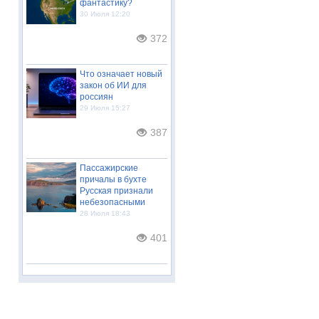
фантастику?
30 Июля 12:20
372
Что означает новый
закон об ИИ для
россиян
29 Июля 15:27
387
Пассажирские
причалы в бухте
Русская признали
небезопасными
28 Июля 18:43
401