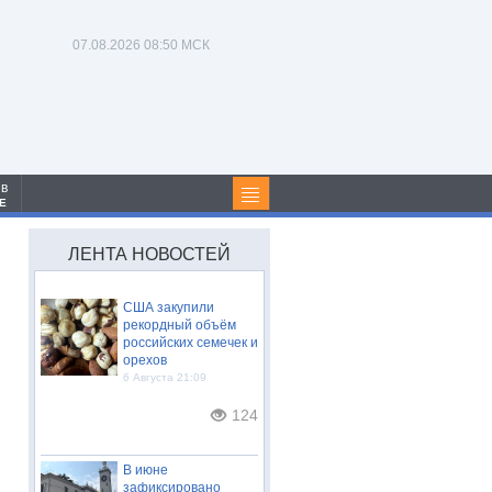
07.08.2026
08:50 МСК
 в
Е
ЛЕНТА НОВОСТЕЙ
США закупили
рекордный объём
российских семечек и
орехов
6 Августа 21:09
124
В июне
зафиксировано