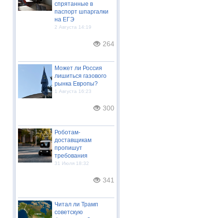
спрятанные в
паспорт шпаргалки
на ЕГЭ
2 Августа 14:19
264
Может ли Россия
лишиться газового
рынка Европы?
1 Августа 16:23
300
Роботам-
доставщикам
пропишут
требования
31 Июля 18:32
341
Читал ли Трамп
советскую