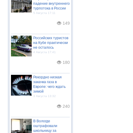
падение внутреннего
турпотока в России
5 Августа 17:11
149
Российских туристов
на Кубе практически
не осталось
4 Августа 17:41
180
Рекордно низкая
закачка газа в
Европе: чего ждать
зимой
3 Августа 13:32
240
В Вологде
оштрафовали
школьницу за