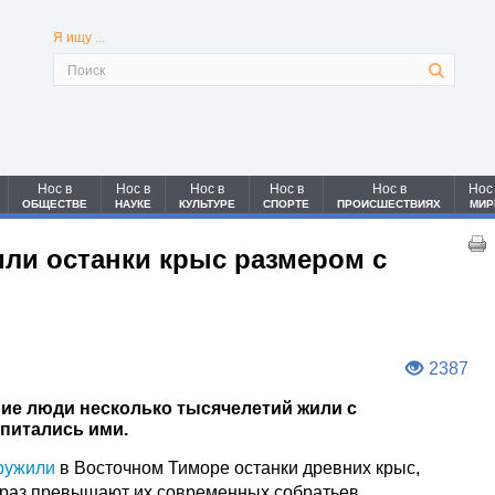
Я ищу ...
Нос в
Нос в
Нос в
Нос в
Нос в
Нос
ОБЩЕСТВЕ
НАУКЕ
КУЛЬТУРЕ
СПОРТЕ
ПРОИСШЕСТВИЯХ
МИР
ли останки крыс размером с
2387
ие люди несколько тысячелетий жили с
 питались ими.
ружили
в Восточном Тиморе останки древних крыс,
 раз превышают их современных собратьев.